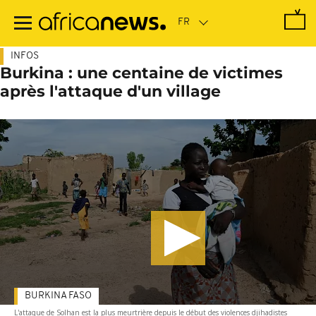
Passer
au
contenu
principal
INFOS
Burkina : une centaine de victimes
après l'attaque d'un village
BURKINA FASO
L'attaque de Solhan est la plus meurtrière depuis le début des violences djihadistes