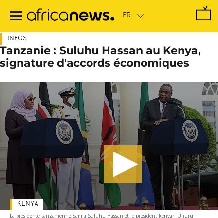
Passer
au
contenu
principal
INFOS
Tanzanie : Suluhu Hassan au Kenya,
signature d'accords économiques
KENYA
La présidente tanzanienne Samia Suluhu Hassan et le président kényan Uhuru