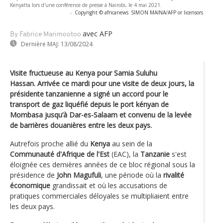
Kenyatta lors d'une conférence de presse à Nairobi, le 4 mai 2021.
-
Copyright © africanews
SIMON MAINA/AFP or licensors
avec AFP
By Fabrice Marimootoo
Dernière MAJ:
13/08/2024
Visite fructueuse au Kenya pour Samia Suluhu
Hassan. Arrivée ce mardi pour une visite de deux jours, la
présidente tanzanienne a signé un accord pour le
transport de gaz liquéfié depuis le port kényan de
Mombasa jusqu’à Dar-es-Salaam et convenu de la levée
de barrières douanières entre les deux pays.
Autrefois proche allié du
Kenya
au sein de la
Communauté d'Afrique de l'Est
(EAC), la
Tanzanie
s'est
éloignée ces dernières années de ce bloc régional sous la
présidence de
John Magufuli
, une période où la
rivalité
économique
grandissait et où les accusations de
pratiques commerciales déloyales se multipliaient entre
les deux pays.