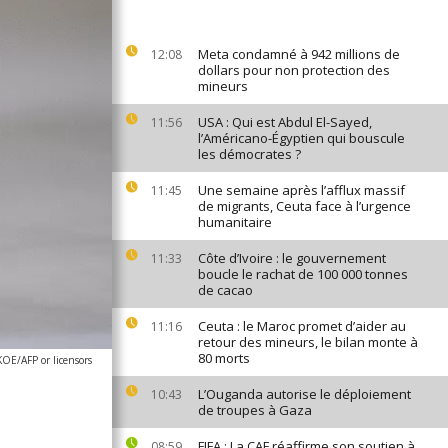
Meta condamné à 942 millions de
12:08
dollars pour non protection des
mineurs
USA : Qui est Abdul El-Sayed,
11:56
l’Américano-Égyptien qui bouscule
les démocrates ?
Une semaine après l’afflux massif
11:45
de migrants, Ceuta face à l’urgence
humanitaire
Côte d’Ivoire : le gouvernement
11:33
boucle le rachat de 100 000 tonnes
de cacao
Ceuta : le Maroc promet d’aider au
11:16
retour des mineurs, le bilan monte à
80 morts
E/AFP or licensors
L’Ouganda autorise le déploiement
10:43
de troupes à Gaza
FIFA : La CAF réaffirme son soutien à
08:59