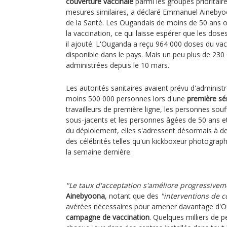
couverture vaccinale
parmi les groupes prioritair
mesures similaires, a déclaré Emmanuel Ainebyoo
de la Santé. Les Ougandais de moins de 50 ans on
la vaccination, ce qui laisse espérer que les doses
il ajouté. L'Ouganda a reçu 964 000 doses du vac
disponible dans le pays. Mais un peu plus de 230
administrées depuis le 10 mars.
Les autorités sanitaires avaient prévu d'administ
moins 500 000 personnes lors d'une
première sér
travailleurs de première ligne, les personnes so
sous-jacents et les personnes âgées de 50 ans et 
du déploiement, elles s'adressent désormais à d
des célébrités telles qu'un kickboxeur photographi
la semaine dernière.
"Le taux d'acceptation s'améliore progressivem
Ainebyoona
, notant que des
"interventions de 
avérées nécessaires pour amener davantage d'Ou
campagne de vaccination
. Quelques milliers de 