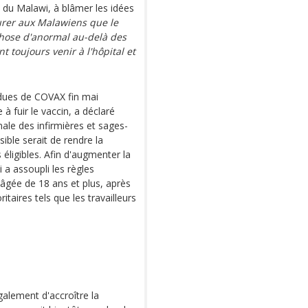
s du Malawi, à blâmer les idées
urer aux Malawiens que le
 chose d'anormal au-delà des
 toujours venir à l'hôpital et
ndues de COVAX fin mai
 à fuir le vaccin, a déclaré
nale des infirmières et sages-
ble serait de rendre la
éligibles. Afin d'augmenter la
a assoupli les règles
e âgée de 18 ans et plus, après
itaires tels que les travailleurs
également d'accroître la