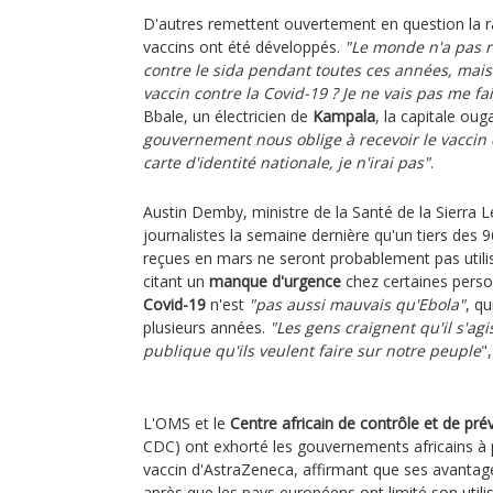
D'autres remettent ouvertement en question la ra
vaccins ont été développés.
"Le monde n'a pas r
contre le sida pendant toutes ces années, mais
vaccin contre la Covid-19 ? Je ne vais pas me fa
Bbale, un électricien de
Kampala
, la capitale ou
gouvernement nous oblige à recevoir le vaccin 
carte d'identité nationale, je n'irai pas"
.
Austin Demby, ministre de la Santé de la Sierra 
journalistes la semaine dernière qu'un tiers des 
reçues en mars ne seront probablement pas utilis
citant un
manque d'urgence
chez certaines perso
Covid-19
n'est
"pas aussi mauvais qu'Ebola"
, qu
plusieurs années.
"Les gens craignent qu'il s'ag
publique qu'ils veulent faire sur notre peuple
",
L'OMS et le
Centre africain de contrôle et de pr
CDC) ont exhorté les gouvernements africains à 
vaccin d'AstraZeneca, affirmant que ses avantage
après que les pays européens ont limité son utili