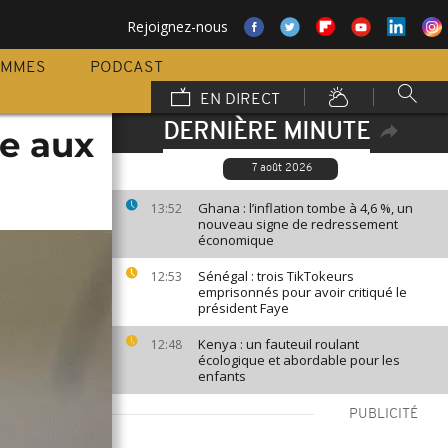
Rejoignez-nous
AMMES
PODCAST
EN DIRECT
DERNIÈRE MINUTE
ce aux
7 août 2026
Ghana : l’inflation tombe à 4,6 %, un
13:52
nouveau signe de redressement
économique
Sénégal : trois TikTokeurs
12:53
emprisonnés pour avoir critiqué le
président Faye
Kenya : un fauteuil roulant
12:48
écologique et abordable pour les
enfants
PUBLICITÉ