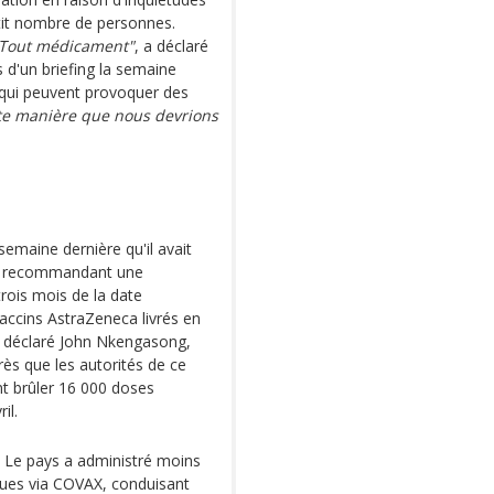
it nombre de personnes.
 Tout médicament"
, a déclaré
 d'un briefing la semaine
 qui peuvent provoquer des
tte manière que nous devrions
maine dernière qu'il avait
) recommandant une
rois mois de la date
vaccins AstraZeneca livrés en
a déclaré John Nkengasong,
rès que les autorités de ce
ent brûler 16 000 doses
il.
l. Le pays a administré moins
eçues via COVAX, conduisant