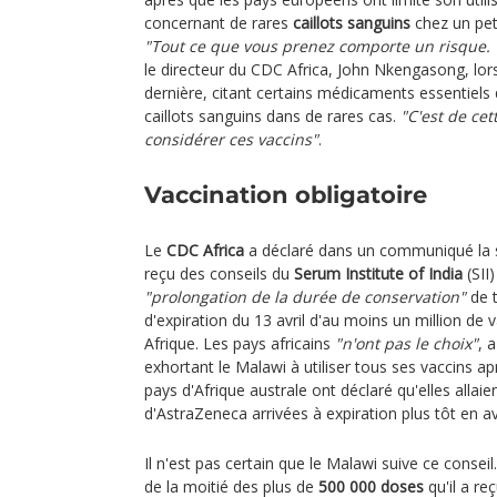
concernant de rares
caillots sanguins
chez un pet
"Tout ce que vous prenez comporte un risque.
le directeur du CDC Africa, John Nkengasong, lors
dernière, citant certains médicaments essentiels
caillots sanguins dans de rares cas.
"C'est de ce
considérer ces vaccins"
.
Vaccination obligatoire
Le
CDC Africa
a déclaré dans un communiqué la se
reçu des conseils du
Serum Institute of India
(SII
"prolongation de la durée de conservation"
de t
d'expiration du 13 avril d'au moins un million de 
Afrique. Les pays africains
"n'ont pas le choix"
, 
exhortant le Malawi à utiliser tous ses vaccins ap
pays d'Afrique australe ont déclaré qu'elles allai
d'AstraZeneca arrivées à expiration plus tôt en avr
Il n'est pas certain que le Malawi suive ce consei
de la moitié des plus de
500 000 doses
qu'il a r