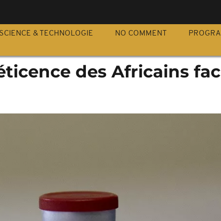
S
SCIENCE & TECHNOLOGIE
NO COMMENT
PROGR
réticence des Africains fa