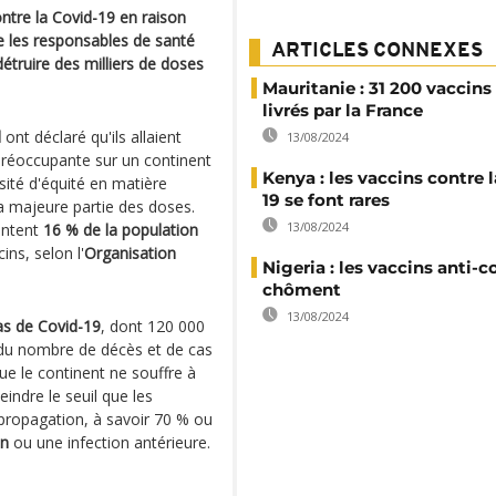
ontre la Covid-19 en raison
te les responsables de santé
ARTICLES CONNEXES
truire des milliers de doses
Mauritanie : 31 200 vaccin
livrés par la France
d
ont déclaré qu'ils allaient
13/08/2024
 préoccupante sur un continent
Kenya : les vaccins contre 
sité d'équité en matière
19 se font rares
la majeure partie des doses.
13/08/2024
sentent
16 % de la population
ns, selon l'
Organisation
Nigeria : les vaccins anti-c
chôment
13/08/2024
cas de Covid-19
, dont 120 000
 du nombre de décès et de cas
ue le continent ne souffre à
indre le seuil que les
 propagation, à savoir 70 % ou
on
ou une infection antérieure.