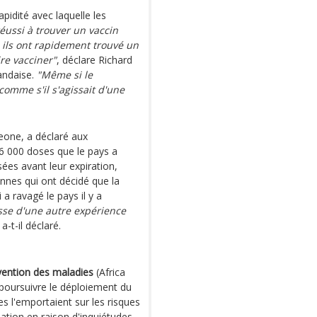
pidité avec laquelle les
éussi à trouver un vaccin
 ils ont rapidement trouvé un
ire vacciner"
, déclare Richard
gandaise.
"Même si le
comme s'il s'agissait d'une
Leone, a déclaré aux
96 000 doses que le pays a
ées avant leur expiration,
nnes qui ont décidé que la
i a ravagé le pays il y a
isse d'une autre expérience
 a-t-il déclaré.
évention des maladies
(Africa
poursuivre le déploiement du
s l'emportaient sur les risques
sation en raison d'inquiétudes