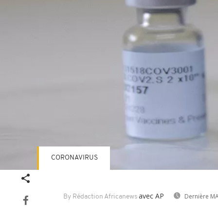
CORONAVIRUS
avec AP
Dernière MA
By Rédaction Africanews