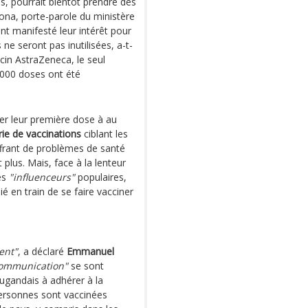
es, pourrait bientôt prendre des
na, porte-parole du ministère
t manifesté leur intérêt pour
 ne seront pas inutilisées, a-t-
cin AstraZeneca, le seul
 000 doses ont été
rer leur première dose à au
ie de vaccinations
ciblant les
uffrant de problèmes de santé
plus. Mais, face à la lenteur
es
"influenceurs"
populaires,
é en train de se faire vacciner
ent"
, a déclaré
Emmanuel
communication"
se sont
gandais à adhérer à la
personnes sont vaccinées