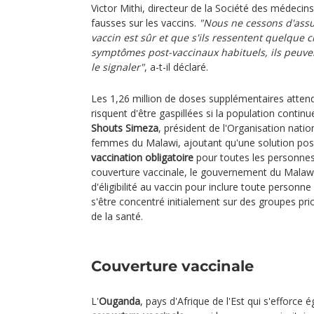
Victor Mithi, directeur de la Société des médecin
fausses sur les vaccins.
"Nous ne cessons d'ass
vaccin est sûr et que s'ils ressentent quelque
symptômes post-vaccinaux habituels, ils peuvent
le signaler"
, a-t-il déclaré.
Les 1,26 million de doses supplémentaires atte
risquent d'être gaspillées si la population continue
Shouts Simeza
, président de l'Organisation natio
femmes du Malawi, ajoutant qu'une solution possi
vaccination obligatoire
pour toutes les personnes 
couverture vaccinale, le gouvernement du Malawi 
d'éligibilité au vaccin pour inclure toute personn
s'être concentré initialement sur des groupes prior
de la santé.
Couverture vaccinale
L'
Ouganda
, pays d'Afrique de l'Est qui s'efforce 