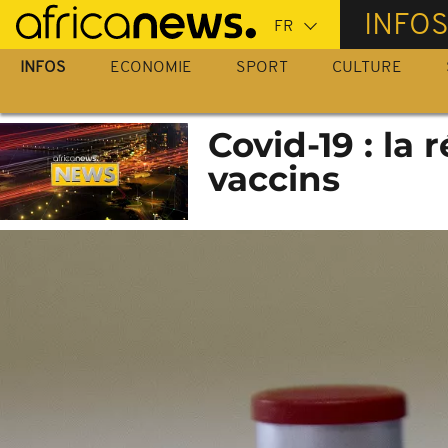
Passer
INFO
au
contenu
INFOS
ECONOMIE
SPORT
CULTURE
principal
Covid-19 : la 
vaccins