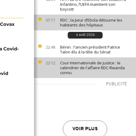
Infantino, l’UEFA maintient son
boycott
RDC : la peur d’Ebola détourne les
07:17
s Covax
habitants des hôpitaux
6 août 2026
Bénin : l'ancien président Patrice
22:48
la Covid-
Talon élu à la tête du Sénat
Cour Internationale de justice : le
22:12
calendrier de l'affaire RDC-Rwanda
connu
ovid
PUBLICITÉ
VOIR PLUS