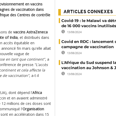
ovisionnement en vaccins
mpagnes de vaccination dans
ARTICLES CONNEXES
'Afrique des Centres de contrôle
Covid-19 : le Malawi va détr
de 16 000 vaccins inutilisé
isons de
vaccins AstraZeneca
13/08/2024
te of India
, et distribués dans
Covid en RDC : lancement d
un accès équitable en
campagne de vaccination
a annoncé fin mars qu'elle allait
13/08/2024
 nouvelle vague de
e en tant que continent"
, a
L'Afrique du Sud suspend l
onférence de presse.
"L'accès
vaccination au Johnson & 
ontinent et cela affecte la
13/08/2024
 de vaccination"
, a-t-il
UA), dont dépend l'
Africa
ccin et en avaient administré
e 12 millions de ces doses sont
 communiqué l'
Organisation
sont en accélération dans 15