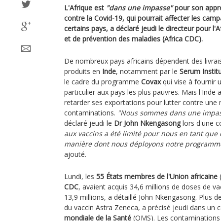
L'Afrique est
"dans une impasse"
pour son appr
contre la Covid-19, qui pourrait affecter les ca
certains pays, a déclaré jeudi le directeur pour l
et de prévention des maladies (Africa CDC).
De nombreux pays africains dépendent des livra
produits en
Inde
, notamment par le
Serum Institu
le cadre du programme
Covax
qui vise à fournir 
particulier aux pays les plus pauvres. Mais l'Inde 
retarder ses exportations pour lutter contre une
contaminations.
"Nous sommes dans une impass
déclaré jeudi le
Dr John Nkengasong
lors d'une c
aux vaccins a été limité pour nous en tant que c
manière dont nous déployons notre programme
ajouté.
Lundi, les
55 États membres de l'Union africaine
(
CDC
, avaient acquis 34,6 millions de doses de va
13,9 millions, a détaillé John Nkengasong. Plus d
du vaccin Astra Zeneca, a précisé jeudi dans un
mondiale de la Santé
(OMS). Les contaminations 