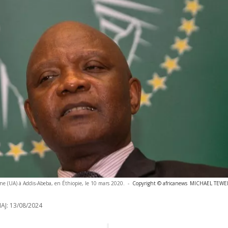
ine (UA) à Addis-Abeba, en Éthiopie, le 10 mars 2020.
-
Copyright © africanews
MICHAEL TEWELD
AJ:
13/08/2024