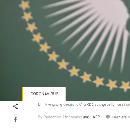
CORONAVIRUS
John Nkengasong, directeur d'Africa-CDC, au siège de l'Union africa
avec AFP
Dernière M
By Rédaction Africanews