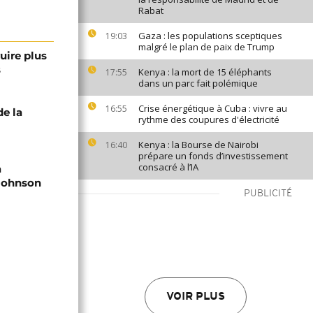
Rabat
Gaza : les populations sceptiques
19:03
malgré le plan de paix de Trump
uire plus
s
Kenya : la mort de 15 éléphants
17:55
dans un parc fait polémique
Crise énergétique à Cuba : vivre au
16:55
e la
rythme des coupures d'électricité
Kenya : la Bourse de Nairobi
16:40
prépare un fonds d’investissement
consacré à l’IA
a
Johnson
PUBLICITÉ
VOIR PLUS