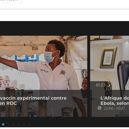
01:23
 vaccin expérimental contre
L'Afrique d
 en RDC
Ebola, selon
22/06 - 10:37