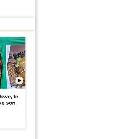
01:58
okwe, le
ve son