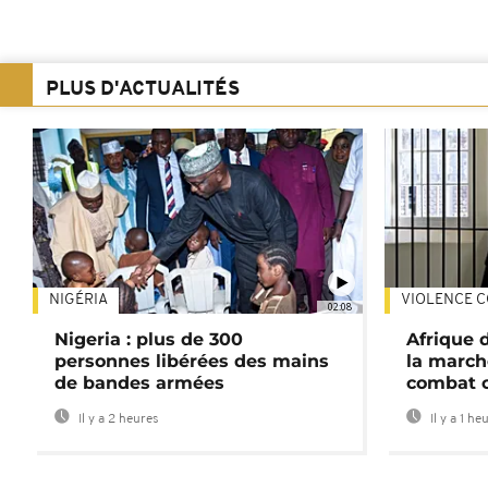
PLUS D'ACTUALITÉS
NIGÉRIA
VIOLENCE C
02:08
Nigeria : plus de 300
Afrique 
personnes libérées des mains
la march
de bandes armées
combat 
Il y a 2 heures
Il y a 1 he