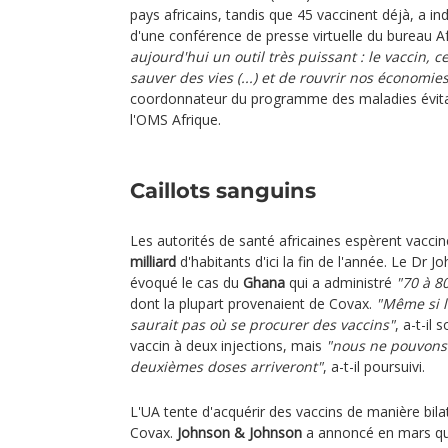
pays africains, tandis que 45 vaccinent déjà, a in
d'une conférence de presse virtuelle du bureau A
aujourd'hui un outil très puissant : le vaccin, 
sauver des vies (...) et de rouvrir nos économie
coordonnateur du programme des maladies évitab
l'OMS Afrique.
Caillots sanguins
Les autorités de santé africaines espèrent vacci
milliard
d'habitants d'ici la fin de l'année. Le D
évoqué le cas du
Ghana
qui a administré
"70 à 8
dont la plupart provenaient de Covax.
"Même si le
saurait pas où se procurer des vaccins"
, a-t-il
vaccin à deux injections, mais
"nous ne pouvons
deuxièmes doses arriveront"
, a-t-il poursuivi.
L'UA tente d'acquérir des vaccins de manière bi
Covax.
Johnson & Johnson
a annoncé en mars qu'i