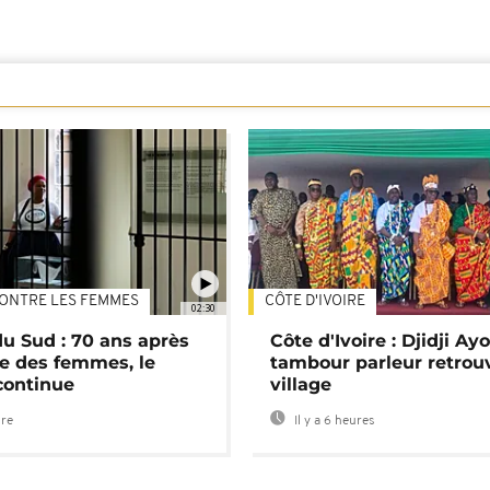
ONTRE LES FEMMES
CÔTE D'IVOIRE
02:30
du Sud : 70 ans après
Côte d'Ivoire : Djidji Ay
e des femmes, le
tambour parleur retrou
continue
village
ure
Il y a 6 heures