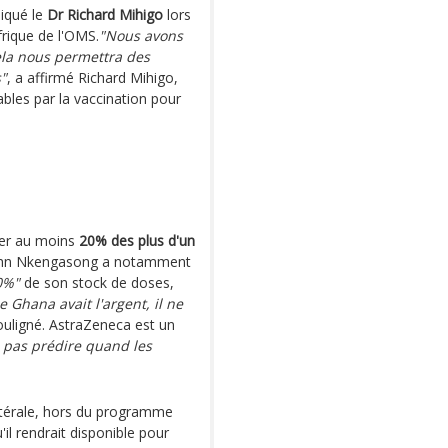
diqué le
Dr Richard Mihigo
lors
frique de l'OMS.
"Nous avons
cela nous permettra des
s"
, a affirmé Richard Mihigo,
les par la vaccination pour
ner au moins
20% des plus d'un
r John Nkengasong a notamment
0%"
de son stock de doses,
 Ghana avait l'argent, il ne
 souligné. AstraZeneca est un
 pas prédire quand les
latérale, hors du programme
l rendrait disponible pour