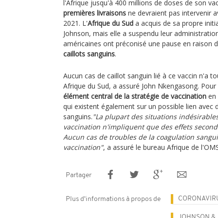
l'Afrique jusqu'à 400 millions de doses de son vac
premières livraisons
ne devraient pas intervenir a
2021. L'
Afrique du Sud
a acquis de sa propre init
Johnson, mais elle a suspendu leur administration
américaines ont préconisé une pause en raison 
caillots sanguins
.
Aucun cas de caillot sanguin lié à ce vaccin n'a t
Afrique du Sud, a assuré John Nkengasong. Pour l
élément central de la stratégie de vaccination
en 
qui existent également sur un possible lien avec d
sanguins.
"La plupart des situations indésirable
vaccination n'impliquent que des effets second
Aucun cas de troubles de la coagulation sangui
vaccination"
, a assuré le bureau Afrique de l'OMS
Partager
CORONAVIR
Plus d'informations à propos de
JOHNSON &