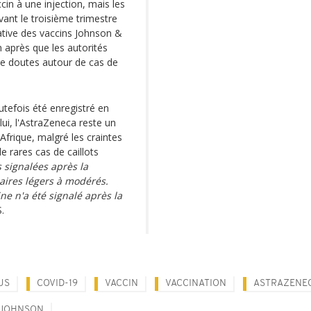
cin à une injection, mais les
vant le troisième trimestre
iative des vaccins Johnson &
 après que les autorités
de doutes autour de cas de
outefois été enregistré en
ui, l'AstraZeneca reste un
Afrique, malgré les craintes
e rares cas de caillots
s signalées après la
aires légers à modérés.
ne n'a été signalé après la
.
US
COVID-19
VACCIN
VACCINATION
ASTRAZENE
 JOHNSON