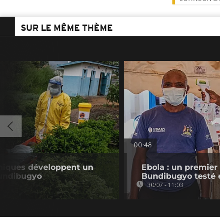
SUR LE MÊME THÈME
00:48
nniques développent un
Ebola : un premier
Bundibugyo
Bundibugyo testé
30/07 - 11:03