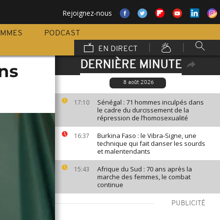
Rejoignez-nous
AMMES
PODCAST
EN DIRECT
DERNIÈRE MINUTE
ins
8 août 2026
Sénégal : 71 hommes inculpés dans
17:10
le cadre du durcissement de la
répression de l’homosexualité
Burkina Faso : le Vibra-Signe, une
16:37
technique qui fait danser les sourds
et malentendants
Afrique du Sud : 70 ans après la
15:43
marche des femmes, le combat
continue
PUBLICITÉ