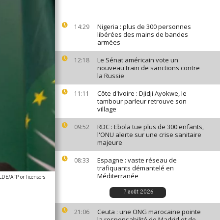
Nigeria : plus de 300 personnes
14:29
libérées des mains de bandes
armées
Le Sénat américain vote un
12:18
nouveau train de sanctions contre
la Russie
Côte d'Ivoire : Djidji Ayokwe, le
11:11
tambour parleur retrouve son
village
RDC : Ebola tue plus de 300 enfants,
09:52
l'ONU alerte sur une crise sanitaire
majeure
Espagne : vaste réseau de
08:33
trafiquants démantelé en
Méditerranée
E/AFP or licensors
7 août 2026
Ceuta : une ONG marocaine pointe
21:06
la responsabilité de Madrid et de