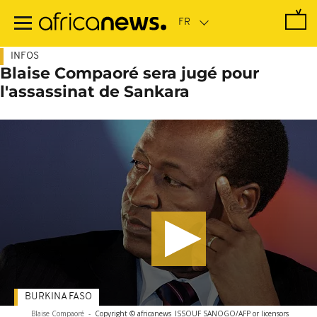
Passer
au
contenu
principal
INFOS
Blaise Compaoré sera jugé pour
l'assassinat de Sankara
BURKINA FASO
Blaise Compaoré
-
Copyright © africanews
ISSOUF SANOGO/AFP or licensors