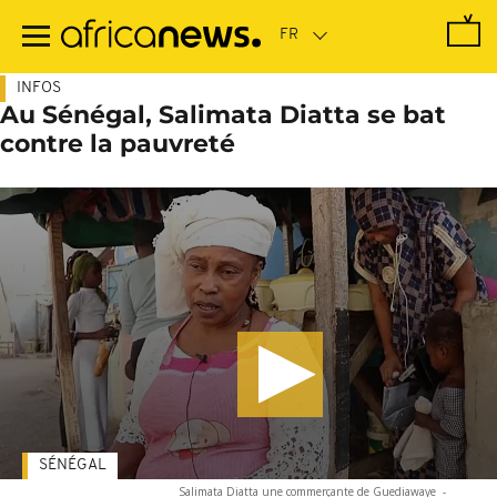
Passer
au
contenu
principal
INFOS
Au Sénégal, Salimata Diatta se bat
contre la pauvreté
SÉNÉGAL
Salimata Diatta une commerçante de Guediawaye
-