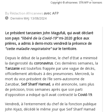
Copyright © africanews
STR/AFP or licensors
avec AFP
By Rédaction Africanews
Dernière MAJ:
13/08/2024
Le président tanzanien John Magufuli, qui avait déclaré
son pays
"libéré de la Covid-19"
mi-2020 grâce aux
prières, a admis à demi-mots vendredi la présence de
"cette maladie respiratoire"
sur le territoire.
Depuis le début de la pandémie, le chef d'Etat a minimisé
la dangerosité du
coronavirus
. Ces dernières semaines, la
Tanzanie
est toutefois frappée par une vague de décès,
officiellement attribués à des pneumonies. Mercredi, la
mort du vice-président de l'île semi-autonome de
Zanzibar,
Seif Sharif Hamad
, a été annoncée, sans plus
de précision, trois semaines après que son parti
d'opposition a indiqué qu'il avait contracté la
Covid-19
.
Vendredi, à l'enterrement du chef de la fonction publique
John Kijazi, décédé le même jour que Seif Sharif Hamad