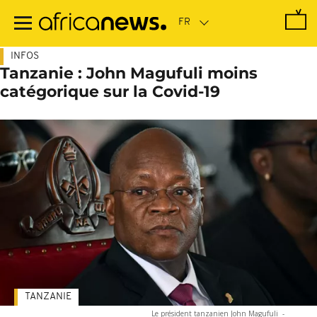
Passer
au
contenu
principal
INFOS
Tanzanie : John Magufuli moins
catégorique sur la Covid-19
TANZANIE
Le président tanzanien John Magufuli
-