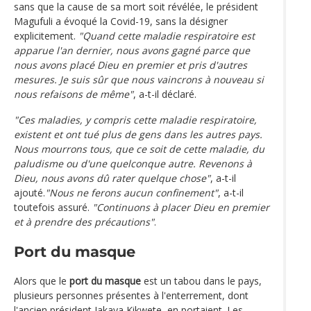
sans que la cause de sa mort soit révélée, le président
Magufuli a évoqué la Covid-19, sans la désigner
explicitement.
"Quand cette maladie respiratoire est
apparue l'an dernier, nous avons gagné parce que
nous avons placé Dieu en premier et pris d'autres
mesures. Je suis sûr que nous vaincrons à nouveau si
nous refaisons de même"
, a-t-il déclaré.
"Ces maladies, y compris cette maladie respiratoire,
existent et ont tué plus de gens dans les autres pays.
Nous mourrons tous, que ce soit de cette maladie, du
paludisme ou d'une quelconque autre. Revenons à
Dieu, nous avons dû rater quelque chose"
, a-t-il
ajouté.
"Nous ne ferons aucun confinement"
, a-t-il
toutefois assuré.
"Continuons à placer Dieu en premier
et à prendre des précautions"
.
Port du masque
Alors que le
port du masque
est un tabou dans le pays,
plusieurs personnes présentes à l'enterrement, dont
l'ancien président Jakaya Kikwete, en portaient. Les