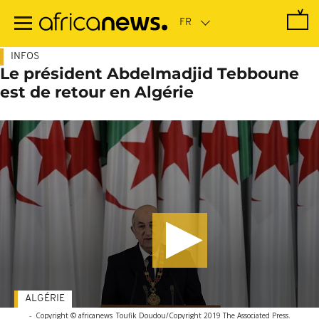
Passer
au
contenu
principal
INFOS
Le président Abdelmadjid Tebboune
est de retour en Algérie
ALGÉRIE
-
Copyright © africanews
Toufik Doudou/Copyright 2019 The Associated Press.