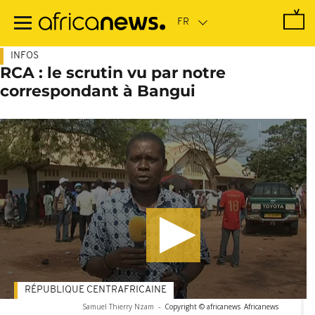
Passer
au
contenu
principal
INFOS
RCA : le scrutin vu par notre
correspondant à Bangui
RÉPUBLIQUE CENTRAFRICAINE
Samuel Thierry Nzam
-
Copyright © africanews
Africanews