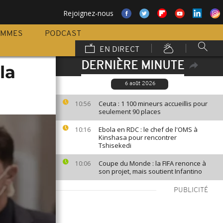
Rejoignez-nous
AMMES
PODCAST
EN DIRECT
DERNIÈRE MINUTE
la
6 août 2026
Ceuta : 1 100 mineurs accueillis pour
10:56
seulement 90 places
Ebola en RDC : le chef de l'OMS à
10:16
Kinshasa pour rencontrer
Tshisekedi
Coupe du Monde : la FIFA renonce à
10:06
son projet, mais soutient Infantino
PUBLICITÉ