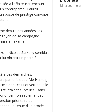
propriété
liée à l'affaire Bettencourt -
31/07 - 10:08
En contrepartie, il aurait
 un poste de prestige convoité
btenu.
erne depuis des années l'ex-
nt libyen de sa campagne
le mise en examen
zog, Nicolas Sarkozy semblait
r lui obtenir un poste à
cé à ces démarches,
urs par le fait que Me Herzog
ciels dont celui ouvert sous le
at, étaient surveillés. Dans
e prononcer non seulement sur
estion prioritaire de
ionnent la tenue d'un procès.