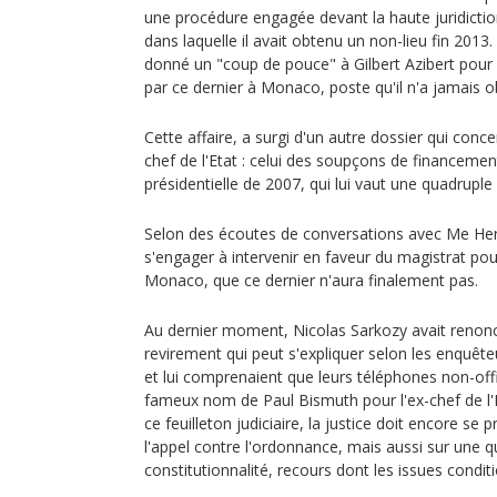
une procédure engagée devant la haute juridiction 
dans laquelle il avait obtenu un non-lieu fin 2013. 
donné un "coup de pouce" à Gilbert Azibert pour
par ce dernier à Monaco, poste qu'il n'a jamais o
Cette affaire, a surgi d'un autre dossier qui conc
chef de l'Etat : celui des soupçons de financeme
présidentielle de 2007, qui lui vaut une quadrup
Selon des écoutes de conversations avec Me Her
s'engager à intervenir en faveur du magistrat pou
Monaco, que ce dernier n'aura finalement pas.
Au dernier moment, Nicolas Sarkozy avait renon
revirement qui peut s'expliquer selon les enquête
et lui comprenaient que leurs téléphones non-offi
fameux nom de Paul Bismuth pour l'ex-chef de l'Et
ce feuilleton judiciaire, la justice doit encore s
l'appel contre l'ordonnance, mais aussi sur une qu
constitutionnalité, recours dont les issues condit