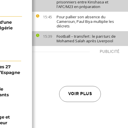
prisonniers entre Kinshasa et
l'AFC/M23 en préparation
Pour pallier son absence du
15:45
Cameroun, Paul Biya multiplie les
 d'une
décrets
Algérie
Football – transfert : le pari turc de
15:39
Mohamed Salah après Liverpool
PUBLICITÉ
es 27
 l’Espagne
de
VOIR PLUS
ants
ge et
leur