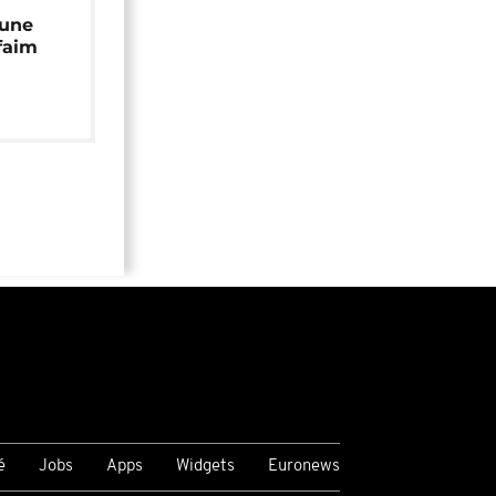
 une
faim
é
Jobs
Apps
Widgets
Euronews