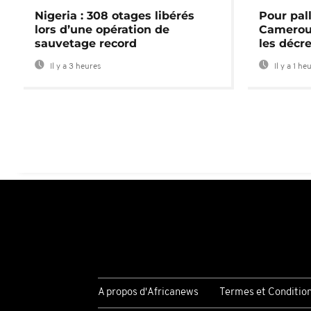
Nigeria : 308 otages libérés
Pour pal
lors d’une opération de
Cameroun
sauvetage record
les décre
Il y a 3 heures
Il y a 1 he
A propos d'Africanews
Termes et Conditio