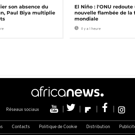
lier son absence du
El Niño : l'ONU redoute
, Paul Biya multiplie
nouvelle flambée de la 
ts
mondiale
ure
Il y a 1 heure
Réseaux sociaux
ns
Contacts
Politique de Cookie
Distribution
Publicit