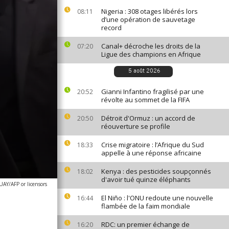
Nigeria : 308 otages libérés lors
08:11
d’une opération de sauvetage
record
Canal+ décroche les droits de la
07:20
Ligue des champions en Afrique
5 août 2026
Gianni Infantino fragilisé par une
20:52
révolte au sommet de la FIFA
Détroit d'Ormuz : un accord de
20:50
réouverture se profile
Crise migratoire : l’Afrique du Sud
18:33
appelle à une réponse africaine
Kenya : des pesticides soupçonnés
18:02
d'avoir tué quinze éléphants
Y/AFP or licensors
El Niño : l'ONU redoute une nouvelle
16:44
flambée de la faim mondiale
RDC: un premier échange de
16:20