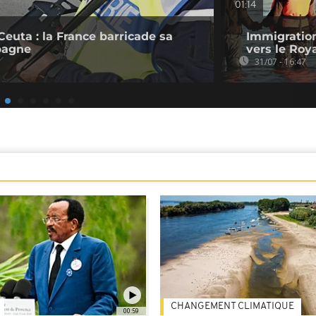
01:14
Ceuta : la France barricade sa
Immigration
spagne
vers le Ro
31/07 - 16:47
CHANGEMENT CLIMATIQUE
00:59