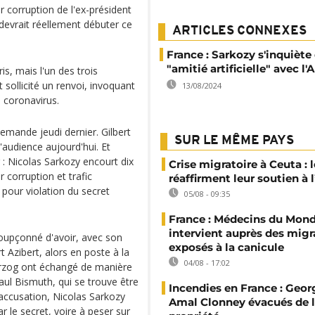
 corruption de l'ex-président
 devrait réellement débuter ce
ARTICLES CONNEXES
France : Sarkozy s'inquiète
"amitié artificielle" avec l'
is, mais l'un des trois
t sollicité un renvoi, invoquant
13/08/2024
e coronavirus.
demande jeudi dernier. Gilbert
SUR LE MÊME PAYS
'audience aujourd'hui. Et
 : Nicolas Sarkozy encourt dix
Crise migratoire à Ceuta : l
 corruption et trafic
réaffirment leur soutien à
pour violation du secret
05/08 - 09:35
France : Médecins du Mon
intervient auprès des migr
soupçonné d'avoir, avec son
exposés à la canicule
 Azibert, alors en poste à la
04/08 - 17:02
erzog ont échangé de manière
aul Bismuth, qui se trouve être
Incendies en France : Geor
'accusation, Nicolas Sarkozy
Amal Clonney évacués de 
r le secret, voire à peser sur