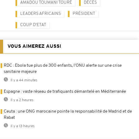
AMADOU TOUMANI TOURÉ
DÉCÈS
LEADERS AFRICAINS
PRÉSIDENT
COUP D'ETAT
VOUS AIMEREZ AUSSI
RDC : Ebola tue plus de 300 enfants, l'ONU alerte sur une crise
sanitaire majeure
Il y a 44 minutes
Espagne : vaste réseau de trafiquants démantelé en Méditerranée
Il y a 2 heures
Ceuta : une ONG marocaine pointe la responsabilité de Madrid et de
Rabat
Il y a 13 heures