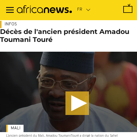
Passer
au
contenu
principal
INFOS
Décès de l'ancien président Amadou
Toumani Touré
MALI
L'ancien président du Mali, Amadou ToumaniTouré a dirigé la nation du Sahel