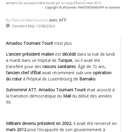
pendant dix ans avant d'être évincé par un coup d'État en mars 2012
-
Copyright © africanews
RAVEENDRAN/AFP or licensors
avec AFP
By Fabrice Marimootoo
Dernière MAJ:
13/08/2024
Amadou Toumani Touré
n’est plus.
L’ancien président malien
est
décédé
dans la nuit de lundi
à mardi dans un hôpital de
Turquie
, où il avait été
transféré pour des
raisons sanitaires
. Âgé de 72 ans,
l’ancien chef d’État
avait récemment subi une
opération
du cœur
à l’hôpital de Luxembourg de
Bamako
.
Surnommé ATT
,
Amadou Toumani Touré
était associé à
la transition démocratique du
Mali
du début des années
90.
Militaire devenu président en 2002
, il avait été renversé en
mars 2012
pour l'incapacité de son gouvernement à