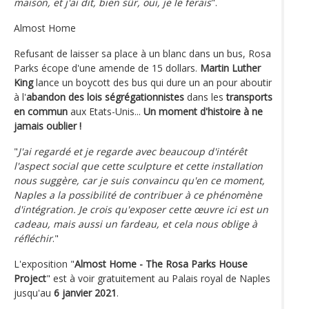
maison, et j'ai dit, bien sûr, oui, je le ferais
".
Almost Home
Refusant de laisser sa place à un blanc dans un bus, Rosa
Parks écope d'une amende de 15 dollars.
Martin Luther
King
lance un boycott des bus qui dure un an pour aboutir
à l'
abandon des lois ségrégationnistes
dans les
transports
en commun
aux Etats-Unis...
Un moment d'histoire à ne
jamais oublier !
"
J'ai regardé et je regarde avec beaucoup d'intérêt
l'aspect social que cette sculpture et cette installation
nous suggère, car je suis convaincu qu'en ce moment,
Naples a la possibilité de contribuer à ce phénomène
d'intégration. Je crois qu'exposer cette œuvre ici est un
cadeau, mais aussi un fardeau, et cela nous oblige à
réfléchir
."
L'exposition "
Almost Home - The Rosa Parks House
Project
" est à voir gratuitement au Palais royal de Naples
jusqu'au
6 janvier 2021
.