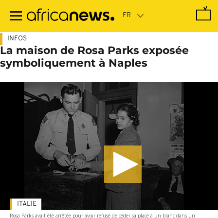
Passer
au
contenu
principal
INFOS
La maison de Rosa Parks exposée
symboliquement à Naples
ITALIE
Rosa Parks avait été arrêtée pour avoir refusé de céder sa place à un blanc dans un