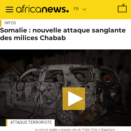
Passer
au
contenu
principal
INFOS
Somalie : nouvelle attaque sanglante
des milices Chabab
ATTAQUE TERRORISTE
La voiture piégée a explosé près de l’hôtel Elite à Mogadiscio
-