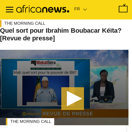
Passer
au
contenu
principal
THE MORNING CALL
Quel sort pour Ibrahim Boubacar Kéïta?
[Revue de presse]
THE MORNING CALL