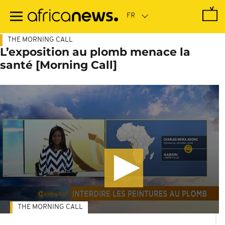
Passer
au
contenu
principal
THE MORNING CALL
L’exposition au plomb menace la
santé [Morning Call]
THE MORNING CALL