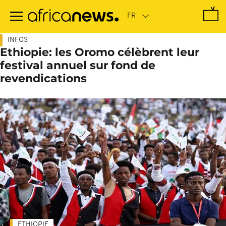
Passer
au
contenu
principal
INFOS
Ethiopie: les Oromo célèbrent leur
festival annuel sur fond de
revendications
ETHIOPIE