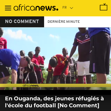
Passer
au
contenu
principal
NO COMMENT
DERNIÈRE MINUTE
0
seconds
En Ouganda, des jeunes réfugiés à
of
0
l'école du football [No Comment]
seconds