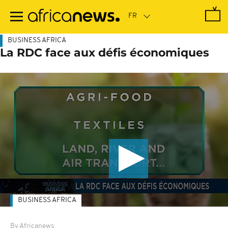
Passer
au
contenu
principal
BUSINESS AFRICA
La RDC face aux défis économiques
BUSINESS AFRICA
By Africanews