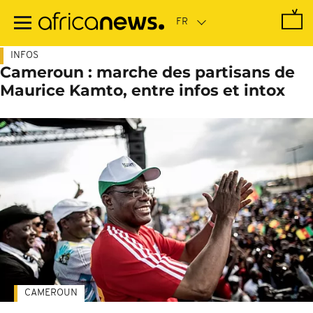
Passer
au
contenu
principal
INFOS
Cameroun : marche des partisans de
Maurice Kamto, entre infos et intox
CAMEROUN