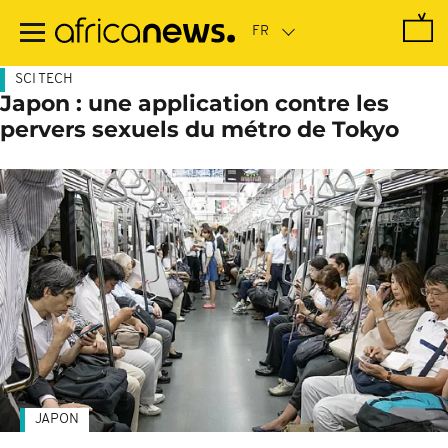
Passer
au
contenu
principal
SCI TECH
Japon : une application contre les
pervers sexuels du métro de Tokyo
JAPON