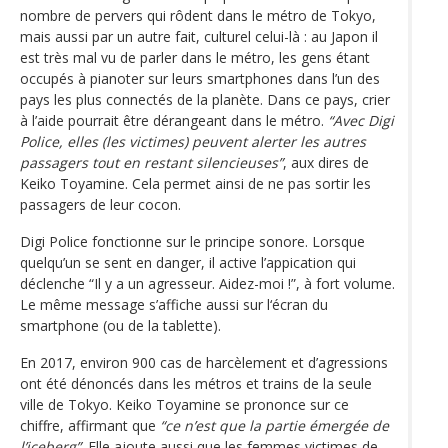
nombre de pervers qui rôdent dans le métro de Tokyo,
mais aussi par un autre fait, culturel celui-là : au Japon il
est très mal vu de parler dans le métro, les gens étant
occupés à pianoter sur leurs smartphones dans l’un des
pays les plus connectés de la planète. Dans ce pays, crier
à l’aide pourrait être dérangeant dans le métro.
“Avec Digi
Police, elles (les victimes) peuvent alerter les autres
passagers tout en restant silencieuses”
, aux dires de
Keiko Toyamine. Cela permet ainsi de ne pas sortir les
passagers de leur cocon.
Digi Police fonctionne sur le principe sonore. Lorsque
quelqu’un se sent en danger, il active l’appication qui
déclenche “Il y a un agresseur. Aidez-moi !”, à fort volume.
Le même message s’affiche aussi sur l‘écran du
smartphone (ou de la tablette).
En 2017, environ 900 cas de harcèlement et d’agressions
ont été dénoncés dans les métros et trains de la seule
ville de Tokyo. Keiko Toyamine se prononce sur ce
chiffre, affirmant que
“ce n’est que la partie émergée de
l’iceberg”
. Elle ajoute aussi que les femmes victimes de