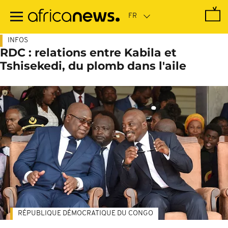
Passer
au
contenu
principal
INFOS
RDC : relations entre Kabila et
Tshisekedi, du plomb dans l'aile
RÉPUBLIQUE DÉMOCRATIQUE DU CONGO