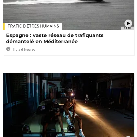
TRAFIC D'ÊTRES HUMAINS
01:18
Espagne : vaste réseau de trafiquants
démantelé en Méditerranée
Il y a 6 heures