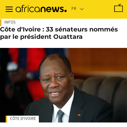
Passer
au
contenu
principal
INFOS
Côte d'Ivoire : 33 sénateurs nommés
par le président Ouattara
CÔTE D'IVOIRE