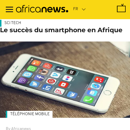
Passer
au
contenu
principal
SCI TECH
Le succès du smartphone en Afrique
TÉLÉPHONIE MOBILE
By Africanews