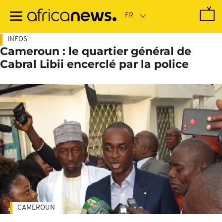
Passer
au
contenu
principal
INFOS
Cameroun : le quartier général de
Cabral Libii encerclé par la police
CAMEROUN