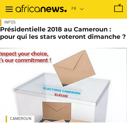
Passer
au
contenu
principal
INFOS
Présidentielle 2018 au Cameroun :
pour qui les stars voteront dimanche ?
CAMEROUN