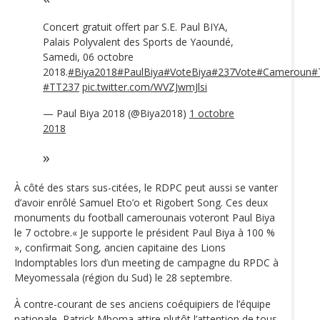
Concert gratuit offert par S.E. Paul BIYA,
Palais Polyvalent des Sports de Yaoundé,
Samedi, 06 octobre
2018.
#Biya2018
#PaulBiya
#VoteBiya
#237Vote
#Cameroun
#
#TT237
pic.twitter.com/WVZJwmJlsi
— Paul Biya 2018 (@Biya2018)
1 octobre
2018
À côté des stars sus-citées, le RDPC peut aussi se vanter
d’avoir enrôlé Samuel Eto’o et Rigobert Song. Ces deux
monuments du football camerounais voteront Paul Biya
le 7 octobre.« Je supporte le président Paul Biya à 100 %
», confirmait Song, ancien capitaine des Lions
Indomptables lors d’un meeting de campagne du RPDC à
Meyomessala (région du Sud) le 28 septembre.
À contre-courant de ses anciens coéquipiers de l’équipe
nationale, Patrick Mboma attire plutôt l’attention de tous