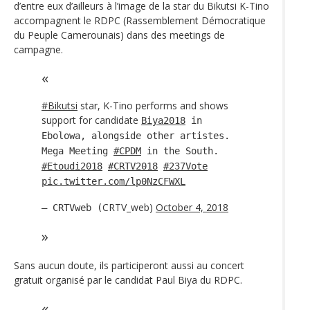
d’entre eux d’ailleurs à l’image de la star du Bikutsi K-Tino
accompagnent le RDPC (Rassemblement Démocratique
du Peuple Camerounais) dans des meetings de
campagne.
#Bikutsi
star, K-Tino performs and shows
support for candidate
Biya2018
in
Ebolowa, alongside other artistes.
Mega Meeting
#CPDM
in the South.
#Etoudi2018
#CRTV2018
#237Vote
pic.twitter.com/lp0NzCFWXL
CRTV_web)
October 4, 2018
— CRTVweb (
Sans aucun doute, ils participeront aussi au concert
gratuit organisé par le candidat Paul Biya du RDPC.