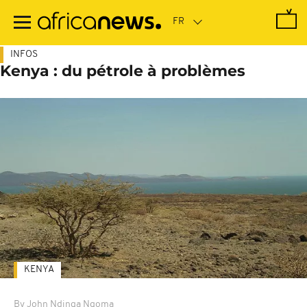
Passer
au
contenu
principal
INFOS
Kenya : du pétrole à problèmes
KENYA
By John Ndinga Ngoma