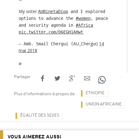
My sister
AUBinetaDiop
and I explored
options to advance the
#women
, peace
and security agenda in
#Africa
pic.twitter.com/D6EGH1AHwt
AU_Chergui)
14
— Amb. Smail Chergui (
mai 2018
Partager
ETHIOPIE
Plus d'informations à propos de
UNION AFRICAINE
ÉGALITÉ DES SEXES
VOUS AIMEREZ AUSSI