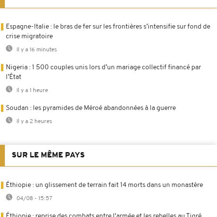
Espagne-Italie : le bras de fer sur les frontières s’intensifie sur fond de
crise migratoire
Il y a 16 minutes
Nigeria : 1 500 couples unis lors d’un mariage collectif financé par
l’État
Il y a 1 heure
Soudan : les pyramides de Méroé abandonnées à la guerre
Il y a 2 heures
SUR LE MÊME PAYS
Éthiopie : un glissement de terrain fait 14 morts dans un monastère
04/08 - 15:57
Éthiopie : reprise des combats entre l'armée et les rebelles au Tigré