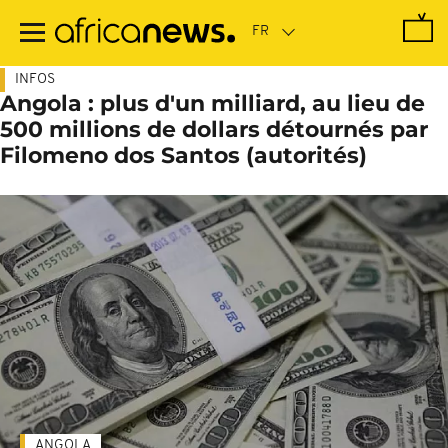
Passer
au
contenu
principal
INFOS
Angola : plus d'un milliard, au lieu de
500 millions de dollars détournés par
Filomeno dos Santos (autorités)
ANGOLA