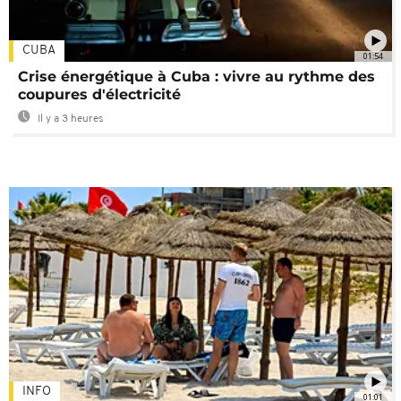
CUBA
01:54
Crise énergétique à Cuba : vivre au rythme des
coupures d'électricité
Il y a 3 heures
INFO
01:01