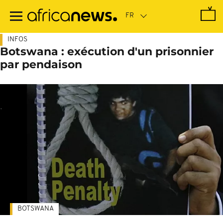
Passer
au
contenu
principal
INFOS
Botswana : exécution d'un prisonnier
par pendaison
BOTSWANA