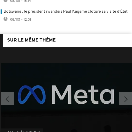
08/05 - 18:14
Botswana : le président rwandais Paul Kagame clôture sa visite d'État
08/05 - 12:01
SUR LE MÊME THÈME