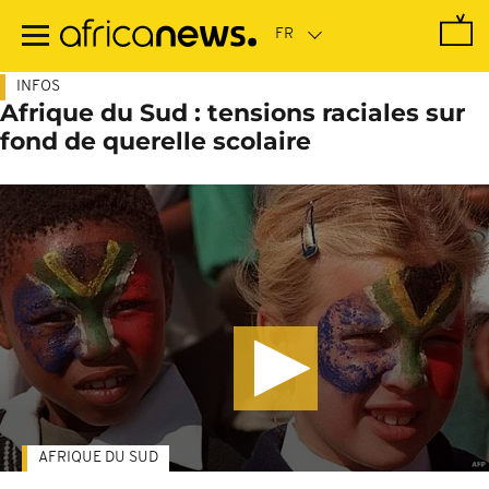
Passer
au
contenu
principal
INFOS
Afrique du Sud : tensions raciales sur
fond de querelle scolaire
AFRIQUE DU SUD