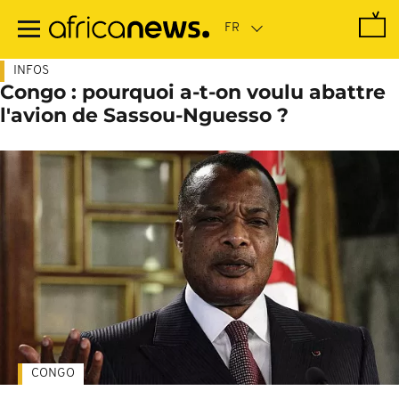
Passer
au
contenu
principal
INFOS
Congo : pourquoi a-t-on voulu abattre
l'avion de Sassou-Nguesso ?
CONGO