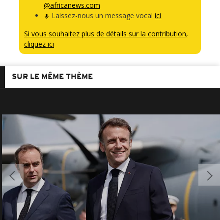
@africanews.com
Laissez-nous un message vocal
ici
Si vous souhaitez plus de détails sur la contribution,
cliquez ici
SUR LE MÊME THÈME