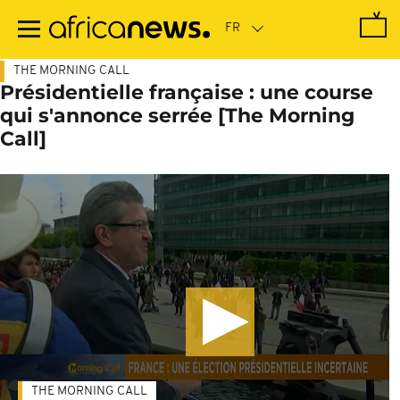
Passer
au
contenu
principal
THE MORNING CALL
Présidentielle française : une course
qui s'annonce serrée [The Morning
Call]
THE MORNING CALL