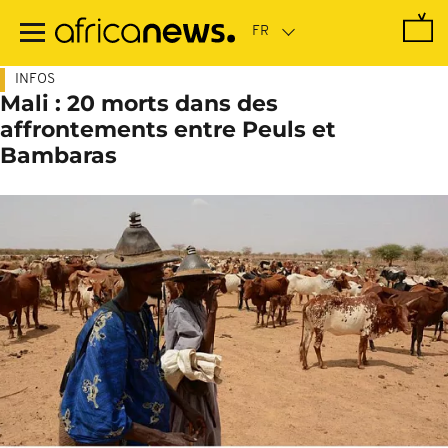
Passer
au
contenu
principal
INFOS
Mali : 20 morts dans des
affrontements entre Peuls et
Bambaras