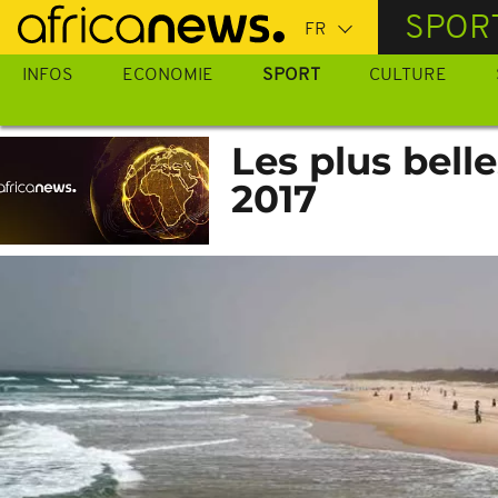
Passer
SPOR
au
contenu
INFOS
ECONOMIE
SPORT
CULTURE
principal
Les plus bell
2017