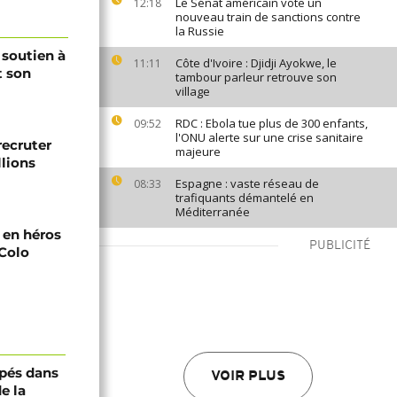
Le Sénat américain vote un
12:18
nouveau train de sanctions contre
la Russie
 soutien à
Côte d'Ivoire : Djidji Ayokwe, le
11:11
t son
tambour parleur retrouve son
village
RDC : Ebola tue plus de 300 enfants,
09:52
l'ONU alerte sur une crise sanitaire
recruter
majeure
lions
Espagne : vaste réseau de
08:33
trafiquants démantelé en
Méditerranée
i en héros
PUBLICITÉ
-Colo
pés dans
VOIR PLUS
e la