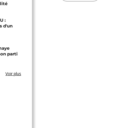
lité
U :
s d'un
omaye
son parti
Voir plus