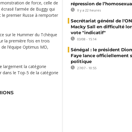
émonstration de force, celle de
répression de l’homosexua
 a écrasé l’armée de Buggy qui
Il y a 22 heures
st le premier Russe à remporter
Secrétariat général de l'ON
Macky Sall en difficulté lor
vote "indicatif"
ance sur le Hummer du Tchèque
03/08 - 15:14
ur la première fois en trois
, de l‘équipe Optimus MD,
Sénégal : le président Di
Faye lance officiellement 
politique
 largement la catégorie
27/07 - 10:55
 dans le Top-5 de la catégorie
MIONS