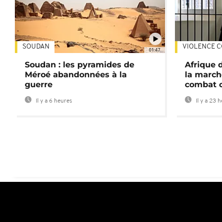
SOUDAN
VIOLENCE C
01:47
Soudan : les pyramides de
Afrique 
Méroé abandonnées à la
la march
guerre
combat 
Il y a 6 heures
Il y a 23 