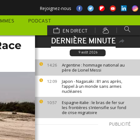
Rejoignez-nous
AMMES
PODCAST
EN DIRECT
DERNIÈRE MINUTE
Race
9 août 2026
Argentine : hommage national au
14:26
père de Lionel Messi
Japon - Nagasaki : 81 ans après,
12:09
l’appel à un monde sans armes
nucléaires
Espagne-Italie : le bras de fer sur
10:57
les frontières s’intensifie sur fond
de crise migratoire
PUBLICITÉ