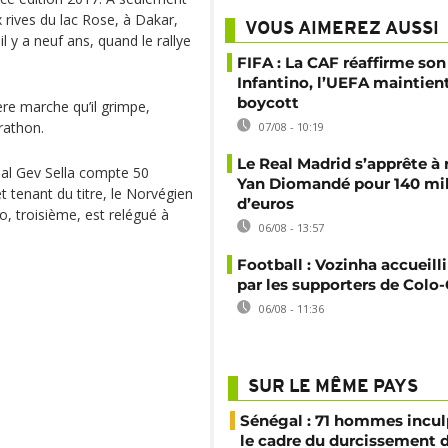
x rives du lac Rose, à Dakar,
VOUS AIMEREZ AUSSI
il y a neuf ans, quand le rallye
FIFA : La CAF réaffirme son
Infantino, l’UEFA maintien
boycott
ère marche qu’il grimpe,
rathon.
07/08 - 10:19
Le Real Madrid s’apprête à 
nal Gev Sella compte 50
Yan Diomandé pour 140 mil
 tenant du titre, le Norvégien
d’euros
o, troisième, est relégué à
06/08 - 13:57
Football : Vozinha accueill
par les supporters de Colo
06/08 - 11:36
SUR LE MÊME PAYS
Sénégal : 71 hommes incul
le cadre du durcissement d