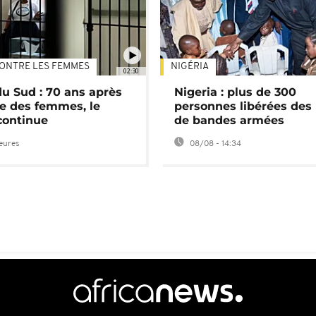
ONTRE LES FEMMES
NIGÉRIA
02:30
du Sud : 70 ans après
Nigeria : plus de 300
e des femmes, le
personnes libérées des
continue
de bandes armées
heures
08/08 - 14:34