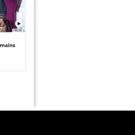
02:08
 mains