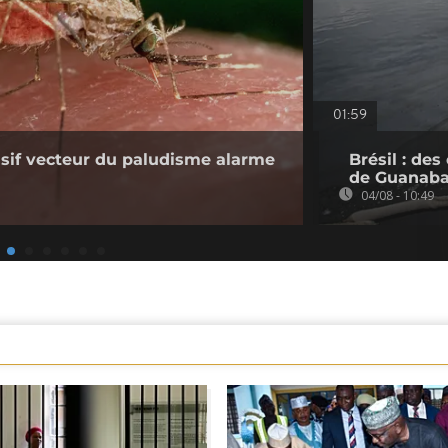
01:59
sif vecteur du paludisme alarme
Brésil : de
de Guanaba
04/08 - 10:49