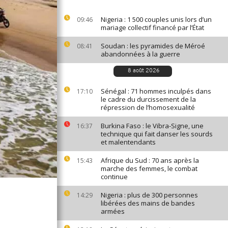
Nigeria : 1 500 couples unis lors d’un
09:46
mariage collectif financé par l’État
Soudan : les pyramides de Méroé
08:41
abandonnées à la guerre
8 août 2026
Sénégal : 71 hommes inculpés dans
17:10
le cadre du durcissement de la
répression de l’homosexualité
Burkina Faso : le Vibra-Signe, une
16:37
technique qui fait danser les sourds
et malentendants
Afrique du Sud : 70 ans après la
15:43
marche des femmes, le combat
continue
Nigeria : plus de 300 personnes
14:29
libérées des mains de bandes
armées