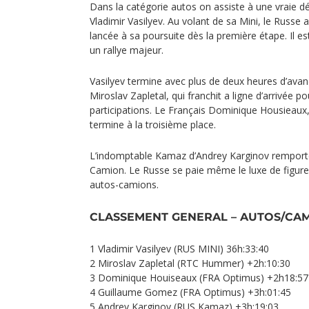
Dans la catégorie autos on assiste à une vraie d
Vladimir Vasilyev. Au volant de sa Mini, le Russe
lancée à sa poursuite dès la première étape. Il e
un rallye majeur.
Vasilyev termine avec plus de deux heures d’av
Miroslav Zapletal, qui franchit a ligne d’arrivée po
participations. Le Français Dominique Housieaux
termine à la troisième place.
L’indomptable Kamaz d’Andrey Karginov remporte
Camion. Le Russe se paie même le luxe de figurer
autos-camions.
CLASSEMENT GENERAL – AUTOS/CA
1 Vladimir Vasilyev (RUS MINI) 36h:33:40
2 Miroslav Zapletal (RTC Hummer) +2h:10:30
3 Dominique Houiseaux (FRA Optimus) +2h18:57
4 Guillaume Gomez (FRA Optimus) +3h:01:45
5 Andrey Karginov (RUS Kamaz) +3h:19:03