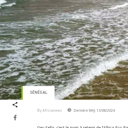
SÉNÉGAL
Dernière MAJ:
13/08/2024
By Africanews
Gev Sella, c’est le nom à retenir de l’Africa Eco 