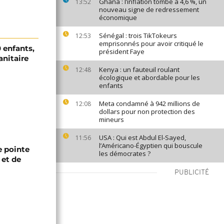
Ghana : l’inflation tombe à 4,6 %, un
13:52
nouveau signe de redressement
économique
Sénégal : trois TikTokeurs
12:53
emprisonnés pour avoir critiqué le
 enfants,
président Faye
anitaire
Kenya : un fauteuil roulant
12:48
écologique et abordable pour les
enfants
Meta condamné à 942 millions de
12:08
dollars pour non protection des
mineurs
USA : Qui est Abdul El-Sayed,
11:56
l’Américano-Égyptien qui bouscule
 pointe
les démocrates ?
 et de
PUBLICITÉ