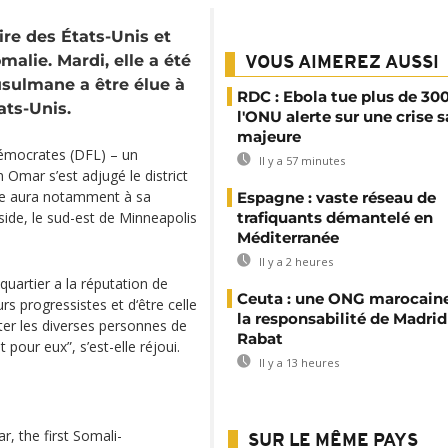
ire des États-Unis et
malie. Mardi, elle a été
VOUS AIMEREZ AUSSI
sulmane a être élue à
RDC : Ebola tue plus de 300
ats-Unis.
l'ONU alerte sur une crise s
majeure
 démocrates (DFL) – un
Il y a 57 minutes
Omar s’est adjugé le district
lle aura notamment à sa
Espagne : vaste réseau de
trafiquants démantelé en
ide, le sud-est de Minneapolis
Méditerranée
Il y a 2 heures
uartier a la réputation de
Ceuta : une ONG marocaine
urs progressistes et d‘être celle
la responsabilité de Madrid
nter les diverses personnes de
Rabat
pour eux”, s’est-elle réjoui.
Il y a 13 heures
r, the first Somali-
SUR LE MÊME PAYS