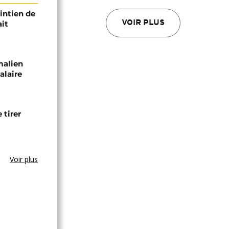
intien de
ait
VOIR PLUS
malien
alaire
 tirer
Voir plus