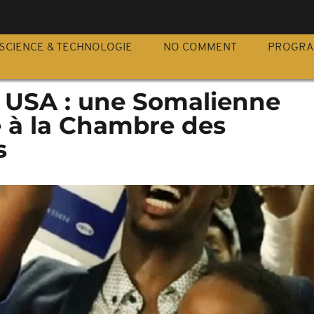
S
SCIENCE & TECHNOLOGIE
NO COMMENT
PROGR
x USA : une Somalienne
e à la Chambre des
s