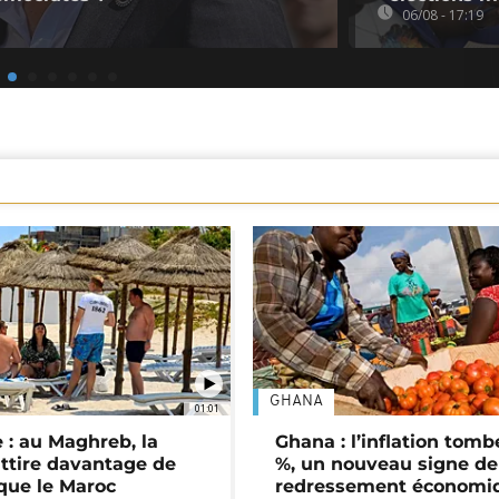
06/08 - 17:19
GHANA
01:01
 : au Maghreb, la
Ghana : l’inflation tomb
attire davantage de
%, un nouveau signe de
 que le Maroc
redressement économi