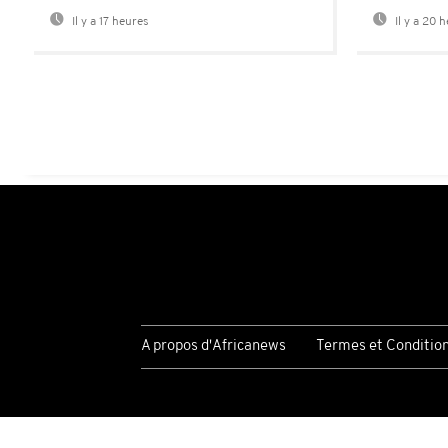
Il y a 17 heures
Il y a 20 
A propos d'Africanews
Termes et Conditio