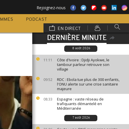
Rejoignez-nous
AMMES
PODCAST
EN DIRECT
DERNIÈRE MINUTE
8 août 2026
Côte d'Ivoire : Djidji Ayokwe, le
11:11
tambour parleur retrouve son
village
RDC : Ebola tue plus de 300 enfants,
09:52
l'ONU alerte sur une crise sanitaire
majeure
Espagne : vaste réseau de
08:33
trafiquants démantelé en
Méditerranée
7 août 2026