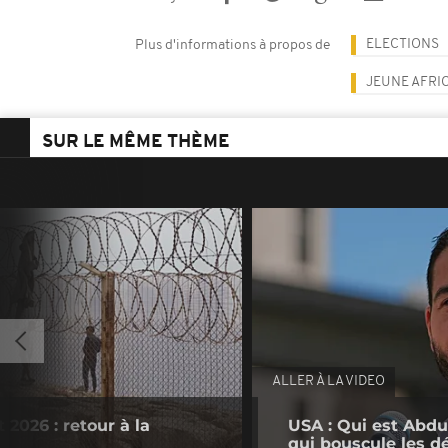
ELECTIONS
Plus d'informations à propos de
JEUNE AFRI
SUR LE MÊME THÈME
ALLER À LA VIDEO
 2026 : retour à la
USA : Qui est Abdu
qui bouscule les d