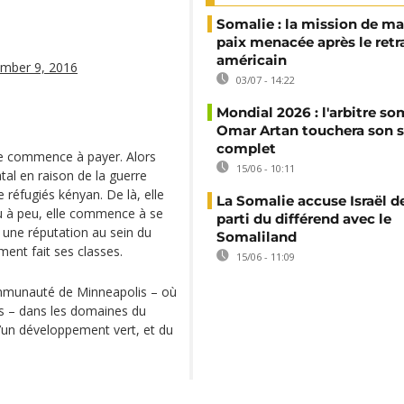
Somalie : la mission de ma
paix menacée après le retr
américain
mber 9, 2016
03/07 - 14:22
Mondial 2026 : l'arbitre so
Omar Artan touchera son s
complet
que commence à payer. Alors
15/06 - 10:11
atal en raison de la guerre
e réfugiés kényan. De là, elle
La Somalie accuse Israël de
eu à peu, elle commence à se
parti du différend avec le
 une réputation au sein du
Somaliland
ent fait ses classes.
15/06 - 11:09
ommunauté de Minneapolis – où
ts – dans les domaines du
 d’un développement vert, et du