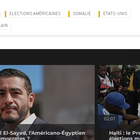
ELECTIONS AMÉRICAINES
SOMALIE
ETATS-UNIS
CAIN
02:07
l El-Sayed, l’Américano-Égyptien
Haïti : le P
émocrates ?
élections ma