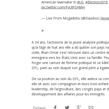
American lawmaker in
#US
.
#Election2016
pic.twitter.com/FvUlPSHMvJ
— Live From Mogadishu (@Daudoo)
Nove
A 34 ans, l’activisme de la jeune analyste politi
qu‘à l‘âge de huit ans elle a dû quitter son pays n
civile, Ilhan Omar s’est retrouvé dans un centre d
immigrera vers les États-Unis avec sa famille. P
forger une carrure de femme politique et se bâtit
DFL, parti au sein duquel son grand-père a égalem
De sa position au sein du DFL, elle aidera sa c
elle vit avec son compagnon et leurs trois enfan
leadership, de l’argriculture, des congés pays et
développement des affaires pour les immigrés.
Partager