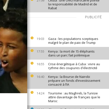
Ceuta : une ONG marocaine pointe
21:06
la responsabilité de Madrid et de
Rabat
PUBLICITÉ
Gaza : les populations sceptiques
19:03
malgré le plan de paix de Trump
Kenya : la mort de 15 éléphants
17:55
dans un parc fait polémique
Crise énergétique à Cuba : vivre au
16:55
rythme des coupures d'électricité
Kenya : la Bourse de Nairobi
16:40
prépare un fonds d’investissement
consacré à l’IA
Tourisme : au Maghreb, la Tunisie
14:24
attire davantage de français que le
Maroc