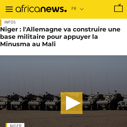
Passer
au
contenu
principal
INFOS
Niger : l'Allemagne va construire une
base militaire pour appuyer la
Minusma au Mali
NIGER