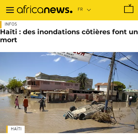
Passer
au
contenu
principal
INFOS
Haïti : des inondations côtières font un
mort
HAÏTI