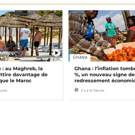
GHANA
01:01
 : au Maghreb, la
Ghana : l’inflation tomb
attire davantage de
%, un nouveau signe de
 que le Maroc
redressement économi
eures
Il y a 16 heures