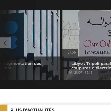
01:06
le augmentation des
Libye : Tripoli para
olière
coupures d'électric
28/07 - 16:13
PLUS D'ACTUALITÉS