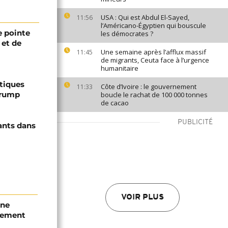
USA : Qui est Abdul El-Sayed,
11:56
l’Américano-Égyptien qui bouscule
 pointe
les démocrates ?
 et de
Une semaine après l’afflux massif
11:45
de migrants, Ceuta face à l’urgence
humanitaire
ptiques
Côte d’Ivoire : le gouvernement
11:33
Trump
boucle le rachat de 100 000 tonnes
de cacao
PUBLICITÉ
ants dans
VOIR PLUS
une
tement