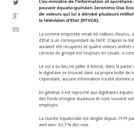
L’ex-ministre de l’information et secrétaire
pouvoir équato-guinéen Jeronimo Osa Ecoro 
de voleurs qui lui a dérobé plusieurs millio
la télévision d’Etat (RTVGE).
La somme emportée serait 60 millions d’euros, a d
d’Etat à un correspondant de l’AFP. D’après la m
auraient été récupérés et quatre voleurs arrêtés
cerveau du groupe est toujours en cavale, a cons
Le vol a eu lieu mi-juillet à Anisok, dans la parti
le dignitaire se trouvait dans sa propre boîte de 
Cependant, aucune information n’a été donnée sur
En général, il est reproché aux dignitaires équat
des fonds d’origine douteuse et sont souvent vict
employés.
La Guinée-Equatoriale est dirigée depuis 1979 p
avril avec 93,7 % des voix.