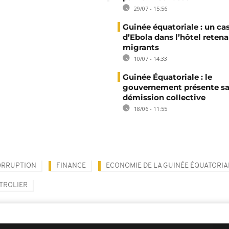
29/07 - 15:56
Guinée équatoriale : un ca
d’Ebola dans l’hôtel reten
migrants
10/07 - 14:33
Guinée Équatoriale : le
gouvernement présente s
démission collective
18/06 - 11:55
ORRUPTION
FINANCE
ECONOMIE DE LA GUINÉE ÉQUATORIA
TROLIER