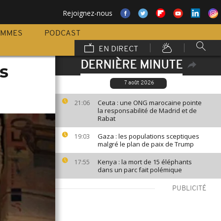
Rejoignez-nous
AMMES
PODCAST
EN DIRECT
DERNIÈRE MINUTE
s
7 août 2026
Ceuta : une ONG marocaine pointe
21:06
la responsabilité de Madrid et de
Rabat
Gaza : les populations sceptiques
19:03
malgré le plan de paix de Trump
Kenya : la mort de 15 éléphants
17:55
dans un parc fait polémique
PUBLICITÉ