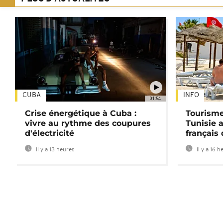
CUBA
INFO
01:54
Crise énergétique à Cuba :
Tourisme
vivre au rythme des coupures
Tunisie 
d'électricité
français
Il y a 13 heures
Il y a 16 h