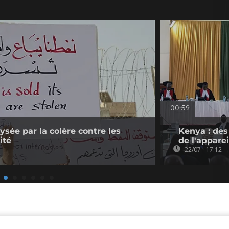
00:59
lysée par la colère contre les
Kenya : des
ité
de l'apparei
22/07 - 17:12