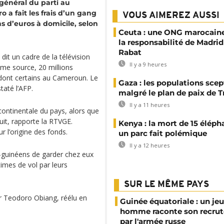
 général du parti au
a fait les frais d’un gang
VOUS AIMEREZ AUSSI
ns d’euros à domicile, selon
Ceuta : une ONG marocaine
la responsabilité de Madrid
Rabat
it un cadre de la télévision
Il y a 9 heures
ême source, 20 millions
 dont certains au Cameroun. Le
Gaza : les populations sce
taté l’AFP.
malgré le plan de paix de 
Il y a 11 heures
e continentale du pays, alors que
nuit, rapporte la RTVGE.
Kenya : la mort de 15 éléph
 l’origine des fonds.
un parc fait polémique
Il y a 12 heures
o-guinéens de garder chez eux
imes de vol par leurs
SUR LE MÊME PAYS
ar Teodoro Obiang, réélu en
Guinée équatoriale : un je
homme raconte son recru
par l'armée russe