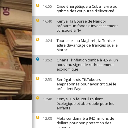
Crise énergétique à Cuba : vivre au
16:55
rythme des coupures d'électricité
Kenya : la Bourse de Nairobi
16:40
prépare un fonds d’investissement
consacré à l’IA
Tourisme : au Maghreb, la Tunisie
14:24
attire davantage de français que le
Maroc
Ghana : l’inflation tombe à 4,6 %, un
13:52
nouveau signe de redressement
économique
Sénégal : trois TikTokeurs
12:53
emprisonnés pour avoir critiqué le
président Faye
Kenya : un fauteuil roulant
12:48
écologique et abordable pour les
enfants
Meta condamné à 942 millions de
12:08
dollars pour non protection des
mineurs