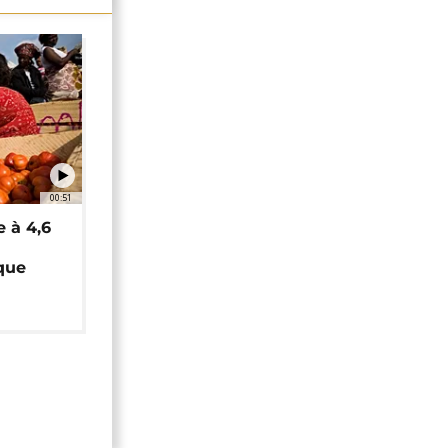
00:51
e à 4,6
que