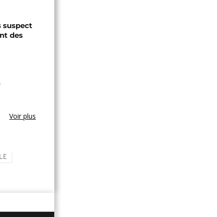
s suspect
ant des
a
Voir plus
LE