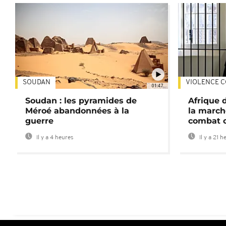
SOUDAN
VIOLENCE C
01:47
Soudan : les pyramides de
Afrique 
Méroé abandonnées à la
la march
guerre
combat 
Il y a 4 heures
Il y a 21 h