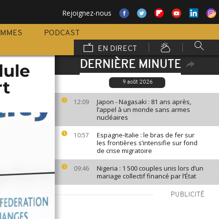
Rejoignez-nous
AMMES
PODCAST
EN DIRECT
DERNIÈRE MINUTE
lule
rt
9 août 2026
Japon - Nagasaki : 81 ans après,
12:09
l’appel à un monde sans armes
nucléaires
Espagne-Italie : le bras de fer sur
10:57
les frontières s’intensifie sur fond
de crise migratoire
Nigeria : 1 500 couples unis lors d’un
09:46
mariage collectif financé par l’État
PUBLICITÉ