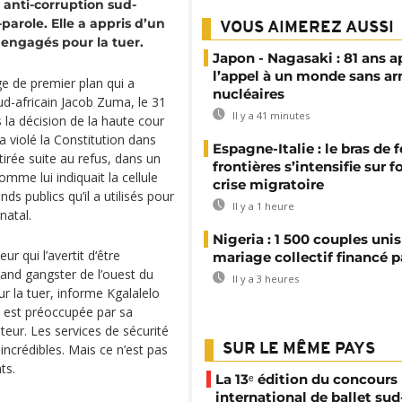
e anti-corruption sud-
-parole. Elle a appris d’un
VOUS AIMEREZ AUSSI
engagés pour la tuer.
Japon - Nagasaki : 81 ans a
l’appel à un monde sans a
ge de premier plan qui a
nucléaires
ud-africain Jacob Zuma, le 31
Il y a 41 minutes
s la décision de la haute cour
a violé la Constitution dans
Espagne-Italie : le bras de f
 tirée suite au refus, dans un
frontières s’intensifie sur 
me lui indiquait la cellule
crise migratoire
ds publics qu’il a utilisés pour
Il y a 1 heure
natal.
Nigeria : 1 500 couples unis
r qui l’avertit d‘être
mariage collectif financé pa
rand gangster de l’ouest du
Il y a 3 heures
r la tuer, informe Kgalalelo
 est préoccupée par sa
teur. Les services de sécurité
ncrédibles. Mais ce n’est pas
SUR LE MÊME PAYS
ts.
La 13ᵉ édition du concours
international de ballet sud