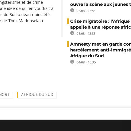
ngstérisme et de crime
ouvre la scène aux jeunes 
ne idée de qui en voudrait à
06/08 - 16:53
ique du Sud a néanmoins été
é de Thuli Madonsela a
Crise migratoire : l’Afriqu
appelle à une réponse afri
05/08 - 18:38
Amnesty met en garde con
harcèlement anti-immigré
Afrique du Sud
04/08 - 15:35
 MORT
AFRIQUE DU SUD