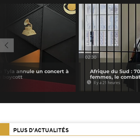
02:30
e Tyla annule un concert à
Afrique du Sud : 7
u boycott
femmes, le combat
Il y a 21 heures
PLUS D'ACTUALITÉS