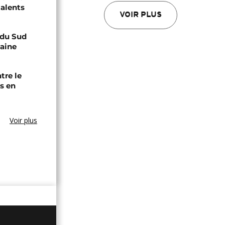
talents
VOIR PLUS
e du Sud
caine
tre le
s en
Voir plus