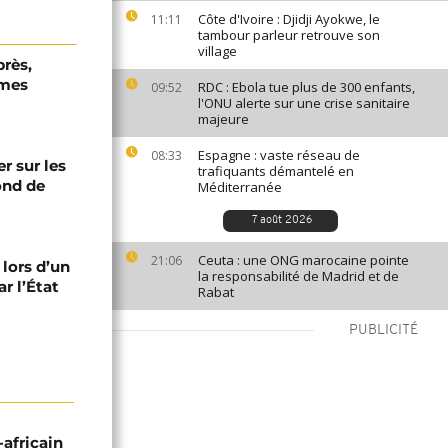
Côte d'Ivoire : Djidji Ayokwe, le
11:11
tambour parleur retrouve son
village
près,
rmes
RDC : Ebola tue plus de 300 enfants,
09:52
l'ONU alerte sur une crise sanitaire
majeure
Espagne : vaste réseau de
08:33
er sur les
trafiquants démantelé en
fond de
Méditerranée
7 août 2026
Ceuta : une ONG marocaine pointe
21:06
 lors d’un
la responsabilité de Madrid et de
r l’État
Rabat
PUBLICITÉ
-africain