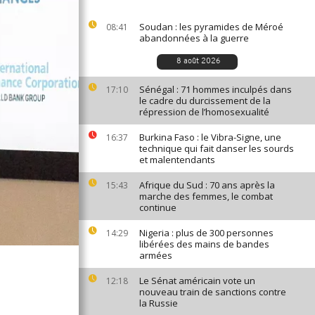
Soudan : les pyramides de Méroé
08:41
abandonnées à la guerre
8 août 2026
Sénégal : 71 hommes inculpés dans
17:10
le cadre du durcissement de la
répression de l’homosexualité
Burkina Faso : le Vibra-Signe, une
16:37
technique qui fait danser les sourds
et malentendants
Afrique du Sud : 70 ans après la
15:43
marche des femmes, le combat
continue
Nigeria : plus de 300 personnes
14:29
libérées des mains de bandes
armées
Le Sénat américain vote un
12:18
nouveau train de sanctions contre
la Russie