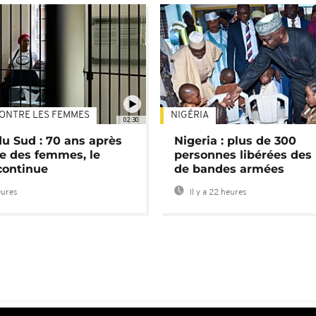
ONTRE LES FEMMES
NIGÉRIA
02:30
du Sud : 70 ans après
Nigeria : plus de 300
e des femmes, le
personnes libérées des
continue
de bandes armées
eures
Il y a 22 heures