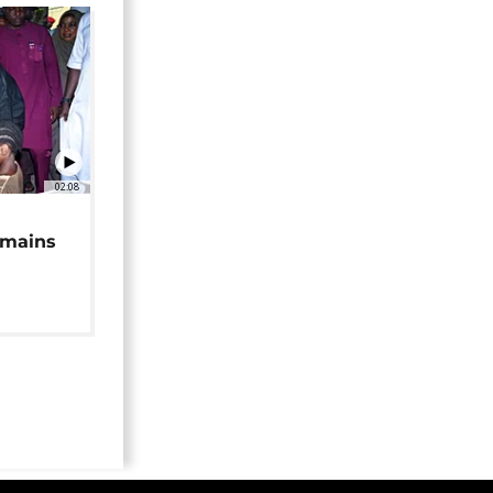
02:08
 mains