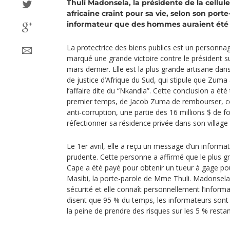
Thuli Madonsela, la présidente de la cellul
africaine craint pour sa vie, selon son porte
informateur que des hommes auraient été 
La protectrice des biens publics est un personna
marqué une grande victoire contre le président s
mars dernier. Elle est la plus grande artisane dan
de justice d’Afrique du Sud, qui stipule que Zuma 
l’affaire dite du “Nkandla”. Cette conclusion a été
premier temps, de Jacob Zuma de rembourser, com
anti-corruption, une partie des 16 millions $ de fon
réfectionner sa résidence privée dans son village 
Le 1er avril, elle a reçu un message d’un informateu
prudente. Cette personne a affirmé que le plus g
Cape a été payé pour obtenir un tueur à gage pou
Masibi, la porte-parole de Mme Thuli. Madonsela
sécurité et elle connaît personnellement l’informa
disent que 95 % du temps, les informateurs sont i
la peine de prendre des risques sur les 5 % restan