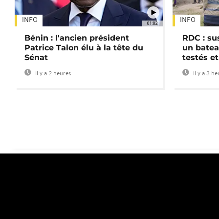
INFO
INFO
01:02
Bénin : l'ancien président
RDC : su
Patrice Talon élu à la tête du
un batea
Sénat
testés et
Il y a 2 heures
Il y a 3 h