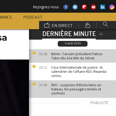
Rejoignez-nous
AMMES
PODCAST
EN DIRECT
DERNIÈRE MINUTE
sa
6 août 2026
Bénin : l'ancien président Patrice
22:48
Talon élu à la tête du Sénat
Cour Internationale de justice : le
22:12
calendrier de l'affaire RDC-Rwanda
connu
RDC : suspicion d'Ebola dans un
21:08
bateau, les passagers testés et
confinés
PUBLICITÉ