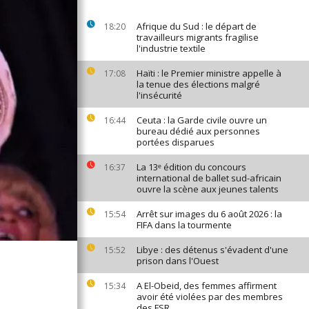
Afrique du Sud : le départ de
18:20
travailleurs migrants fragilise
l'industrie textile
Haïti : le Premier ministre appelle à
17:08
la tenue des élections malgré
l'insécurité
Ceuta : la Garde civile ouvre un
16:44
bureau dédié aux personnes
portées disparues
La 13ᵉ édition du concours
16:37
international de ballet sud-africain
ouvre la scène aux jeunes talents
Arrêt sur images du 6 août 2026 : la
15:54
FIFA dans la tourmente
Libye : des détenus s'évadent d'une
15:52
prison dans l'Ouest
A El-Obeid, des femmes affirment
15:34
avoir été violées par des membres
des FSR