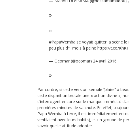
— Madou DOSSAMA (@dossamamadou)
#PapaWemba
se voyait quitter la scène le 
peu plus d'1 mois à peine
https://t.co/KhK
— Ocomar (@ocomar)
24 avril 2016
Par contre, si cette version semble ‘‘plaire’‘ à b
cette disparition brutale une « action divine », 
s’interrogent encore sur le manque immédiat d’a
premières minutes de sa chute. En effet, toujou
Papa Wemba à terre, il est immédiatement entour
ventilaient avec leurs habits), et un groupe de p
savoir quelle attitude adopter.