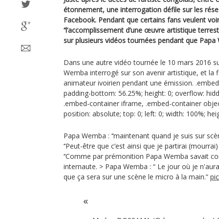
étonnement, une interrogation défile sur les ré
Facebook. Pendant que certains fans veulent voi
‘‘l’accomplissement d’une œuvre artistique terrestr
sur plusieurs vidéos tournées pendant que Papa 
Dans une autre vidéo tournée le 10 mars 2016 sur
Wemba interrogé sur son avenir artistique, et la f
animateur ivoirien pendant une émission. .embed-c
padding-bottom: 56.25%; height: 0; overflow: hid
.embed-container iframe, .embed-container obje
position: absolute; top: 0; left: 0; width: 100%; hei
Papa Wemba : ‘‘maintenant quand je suis sur scène,
‘‘Peut-être que c’est ainsi que je partirai (mourrai)
‘‘Comme par prémonition Papa Wemba savait commen
internaute. > Papa Wemba : “ Le jour où je n'aurai
que ça sera sur une scène le micro à la main.”
pi