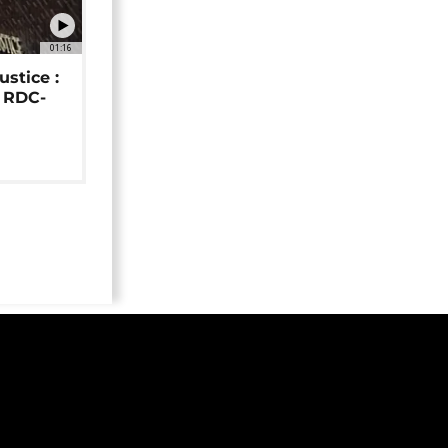
01:16
ustice :
e RDC-