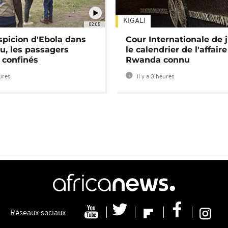
KIGALI
02:05
spicion d'Ebola dans
Cour Internationale de j
u, les passagers
le calendrier de l'affair
 confinés
Rwanda connu
eures
Il y a 3 heures
Réseaux sociaux