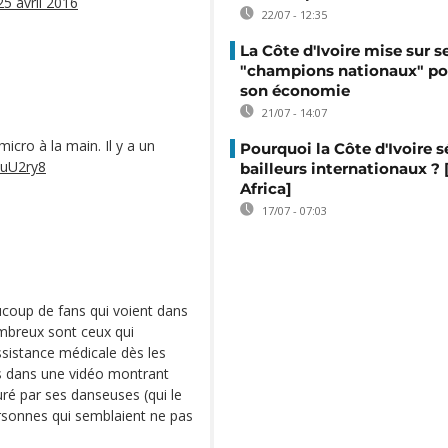
25 avril 2016
22/07 - 12:35
La Côte d'Ivoire mise sur s
"champions nationaux" po
son économie
21/07 - 14:07
micro à la main. Il y a un
Pourquoi la Côte d'Ivoire s
TuU2ry8
bailleurs internationaux ?
Africa]
17/07 - 07:03
eaucoup de fans qui voient dans
nombreux sont ceux qui
ssistance médicale dès les
rs dans une vidéo montrant
é par ses danseuses (qui le
ersonnes qui semblaient ne pas