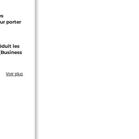
es
ur porter
éduit les
 [Business
Voir plus