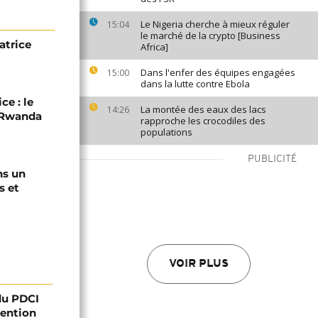
Le Nigeria cherche à mieux réguler
15:04
le marché de la crypto [Business
atrice
Africa]
Dans l'enfer des équipes engagées
15:00
dans la lutte contre Ebola
ce : le
La montée des eaux des lacs
14:26
C-Rwanda
rapproche les crocodiles des
populations
PUBLICITÉ
ns un
s et
VOIR PLUS
 du PDCI
tention