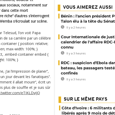
seaux sociaux, notamment sur
VOUS AIMEREZ AUSSI
r dans cette mort
e riche’‘ d’autres s’interrogent
Bénin : l'ancien président P
Wemba s‘écroulait sur scène.
Talon élu à la tête du Sénat
Il y a 2 heures
 Telesud, l’on voit Papa
Cour Internationale de justi
in de sa carrière par un célèbre
calendrier de l'affaire RD
ontainer { position: relative;
connu
den; max-width: 100%; }
Il y a 3 heures
ct, .embed-container embed {
ght: 100%; }
RDC : suspicion d'Ebola da
bateau, les passagers testé
 j’ai l’impression de planer’‘,
confinés
 un jour devant les fanatiques’‘.
Il y a 3 heures
t il allait mourir’‘, écrit un
s plus de souffle et je suis sûr
c.twitter.com/eTIKLDviJQ
SUR LE MÊME PAYS
Côte d'Ivoire : 6 militants
libérés après 9 mois de dé