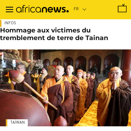
Passer
au
contenu
principal
INFOS
Hommage aux victimes du
tremblement de terre de Tainan
TAÏWAN