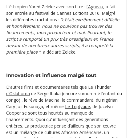
L‘éthiopien Yared Zeleke avec son titre :
l’Agneau
, a fait
son entrée au festival de Cannes Editions 2016. Malgré
les différentes tractations :
“c‘était extrêmement difficile
et honnêtement, nous ne pouvions pas trouver des
financements, mon producteur et moi. Pourtant, le
script a remporté un prix très prestigieux en France,
devant de nombreux autres scripts, il a remporté la
première place “
, a déclaré Zeleke.
Innovation et influence malgé tout
D’autres films et documentaires tels que
Le Thunder
d’Oklahoma
de Serge Ibaka (encore surnommé l’enfant du
congo) ,
le rêve de Madina
,
le commandant
, du nigérian
Cary Joji Fukunaga, et même
Le Triptyque
, de Jocelyn
Cooper se sont tous heurtés au manque de
financements. Quoi qu’ influençant des générations
entières. La productrice pense d’ailleurs que son œuvre
est un mélange de cultures Africano-Américaine, un