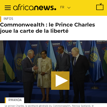
Passer
au
contenu
principal
INFOS
Commonwealth : le Prince Charles
joue la carte de la liberté
RWANDA
Le prince Charles, la secrétaire générale du Commonwealth, Patricia Scotland, le