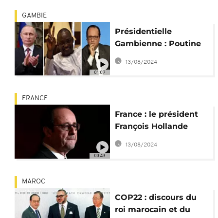
GAMBIE
Présidentielle
Gambienne : Poutine
félicite Barrow,
13/08/2024
Hollande demande
01:07
son investiture
FRANCE
France : le président
François Hollande
renonce à briguer un
13/08/2024
second mandat en
00:49
2017
MAROC
COP22 : discours du
roi marocain et du