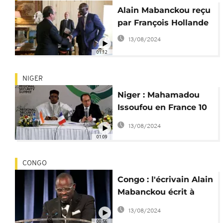
Alain Mabanckou reçu
par François Hollande
13/08/2024
01:12
NIGER
Niger : Mahamadou
Issoufou en France 10
jours après les
13/08/2024
attaques de Bosso
01:09
CONGO
Congo : l'écrivain Alain
Mabanckou écrit à
François Hollande
13/08/2024
00:56