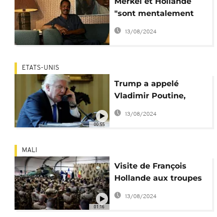
Merkel et Hollande
"sont mentalement
dérangés" - Issaias
13/08/2024
Afeworki (président
érythréen)
ETATS-UNIS
Trump a appelé
Vladimir Poutine,
Angela Merkel et
13/08/2024
François Hollande
00:55
MALI
Visite de François
Hollande aux troupes
françaises et
13/08/2024
maliennes à Gao
01:16