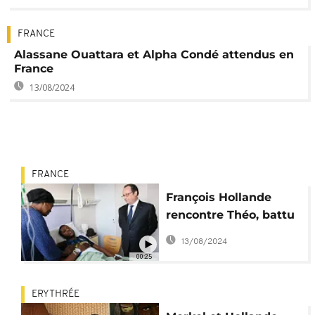
FRANCE
Alassane Ouattara et Alpha Condé attendus en
France
13/08/2024
FRANCE
François Hollande
rencontre Théo, battu
par des policiers à
13/08/2024
Aulnay-sous-Bois
00:25
ERYTHRÉE