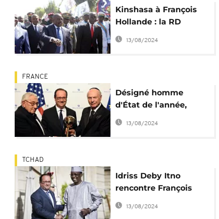
Kinshasa à François
Hollande : la RD
Congo n'est pas un
13/08/2024
''département d'outre-
mer'' français
FRANCE
Désigné homme
d'État de l'année,
François Hollande
13/08/2024
moqué en France
TCHAD
Idriss Deby Itno
rencontre François
Hollande pour parler
13/08/2024
de sécurité