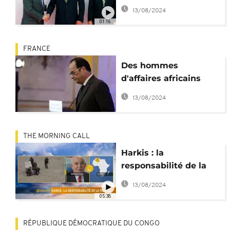
président français
13/08/2024
01:16
FRANCE
Des hommes
d'affaires africains
reçus à l'Élysée
13/08/2024
THE MORNING CALL
Harkis : la
responsabilité de la
France [The Morning
13/08/2024
Call]
05:38
RÉPUBLIQUE DÉMOCRATIQUE DU CONGO