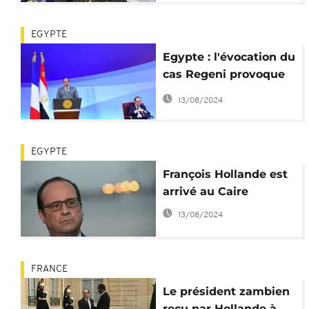
EGYPTE
Egypte : l'évocation du
cas Regeni provoque
un malaise chez Al-
13/08/2024
Sissi
EGYPTE
François Hollande est
arrivé au Caire
13/08/2024
FRANCE
Le président zambien
reçu par Hollande à