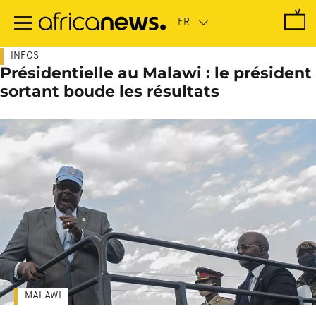
Passer
au
contenu
principal
INFOS
Présidentielle au Malawi : le président
sortant boude les résultats
MALAWI