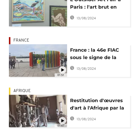
Paris : l'art brut en
vedette
13/08/2024
FRANCE
France : la 46e FIAC
sous le signe de la
''diversité'' et des
13/08/2024
défis de la planète
01:51
AFRIQUE
Restitution d'œuvres
d'art à l'Afrique par la
France, le Bénin s'en
13/08/2024
félicite
01:47