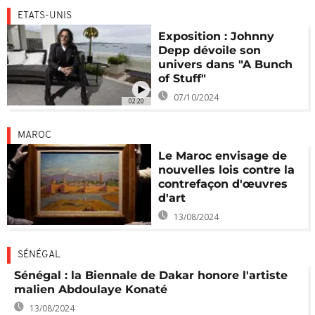
ETATS-UNIS
Exposition : Johnny
Depp dévoile son
univers dans "A Bunch
of Stuff"
07/10/2024
02:20
MAROC
Le Maroc envisage de
nouvelles lois contre la
contrefaçon d'œuvres
d'art
13/08/2024
SÉNÉGAL
Sénégal : la Biennale de Dakar honore l'artiste
malien Abdoulaye Konaté
13/08/2024