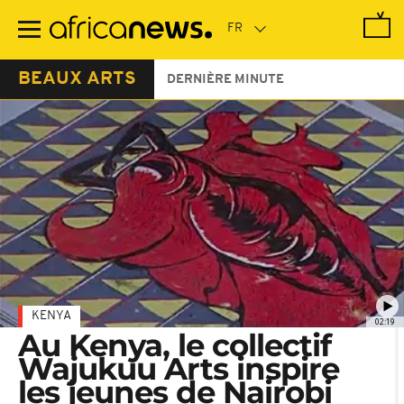
Passer
au
contenu
principal
BEAUX ARTS
DERNIÈRE MINUTE
KENYA
02:19
Au Kenya, le collectif
Wajukuu Arts inspire
les jeunes de Nairobi