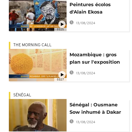
Peintures écolos
d'Alain Ekosa
[Portrait]
13/08/2024
03:25
THE MORNING CALL
Mozambique : gros
plan sur l'exposition
"le Plan des Choses"
13/08/2024
03:27
SÉNÉGAL
Sénégal : Ousmane
Sow inhumé à Dakar
13/08/2024