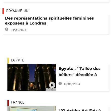
ROYAUME-UNI
Des représentations spirituelles féminines
exposées à Londres
13/08/2024
EGYPTE
Egypte : "'l'allée des
béliers" dévoilée à
Karnak
13/08/2024
01:42
FRANCE
L'Outsider Art Fair à