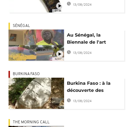
de buffle en oeuvres
13/08/2024
de l'art [no comment]
01:34
SÉNÉGAL
Au Sénégal, la
Biennale de l'art
contemporain africain
13/08/2024
amène le monde dans
02:07
l'île de Gorée [no
comment]
BURKINA FASO
Burkina Faso : à la
découverte des
sculptures de Loango
13/08/2024
THE MORNING CALL