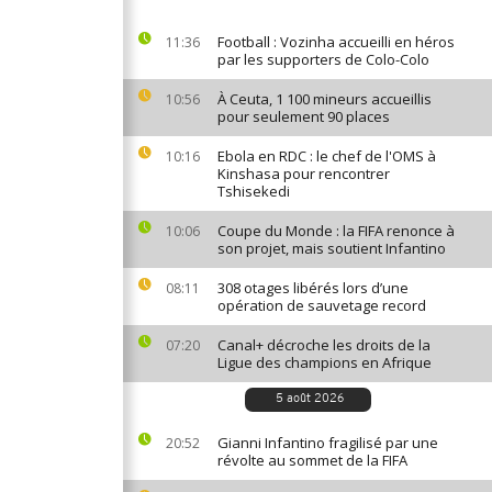
Football : Vozinha accueilli en héros
11:36
par les supporters de Colo-Colo
À Ceuta, 1 100 mineurs accueillis
10:56
pour seulement 90 places
Ebola en RDC : le chef de l'OMS à
10:16
Kinshasa pour rencontrer
Tshisekedi
Coupe du Monde : la FIFA renonce à
10:06
son projet, mais soutient Infantino
308 otages libérés lors d’une
08:11
opération de sauvetage record
Canal+ décroche les droits de la
07:20
Ligue des champions en Afrique
5 août 2026
Gianni Infantino fragilisé par une
20:52
révolte au sommet de la FIFA