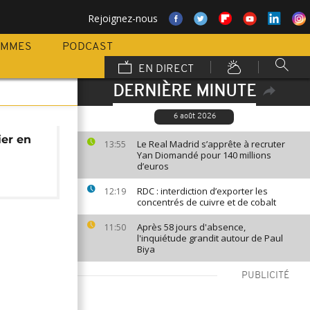
Rejoignez-nous
AMMES
PODCAST
EN DIRECT
DERNIÈRE MINUTE
6 août 2026
ier en
Le Real Madrid s’apprête à recruter
13:55
Yan Diomandé pour 140 millions
d’euros
RDC : interdiction d’exporter les
12:19
concentrés de cuivre et de cobalt
Après 58 jours d'absence,
11:50
l'inquiétude grandit autour de Paul
Biya
PUBLICITÉ