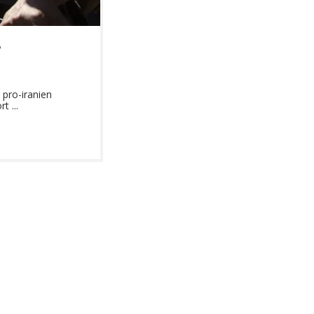
-
 pro-iranien
t ...