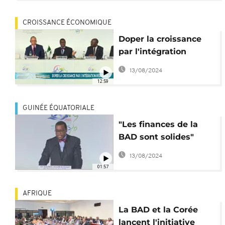
CROISSANCE ÉCONOMIQUE
Doper la croissance
par l'intégration
régionale
13/08/2024
12:59
GUINÉE ÉQUATORIALE
"Les finances de la
BAD sont solides"
(Adesina)
13/08/2024
01:57
AFRIQUE
La BAD et la Corée
lancent l'initiative