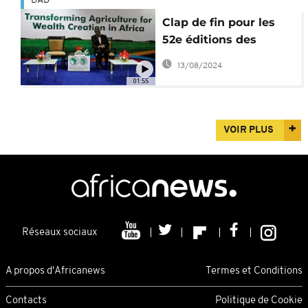
BAD
Clap de fin pour les
52e éditions des
assemblées annuelles
13/08/2024
du groupe de la BAD
01:55
VOIR PLUS
Réseaux sociaux
A propos d'Africanews
Termes et Conditions
Contacts
Politique de Cookie