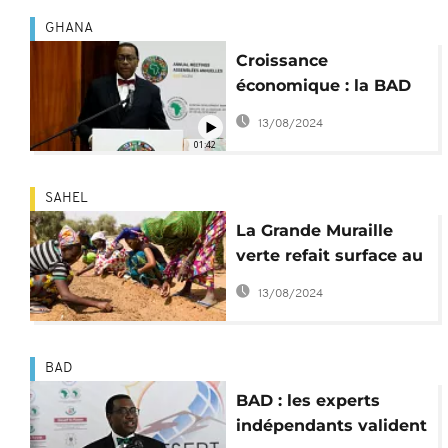
GHANA
Croissance
économique : la BAD
appelle à une Afrique
13/08/2024
plus résiliente
01:42
SAHEL
La Grande Muraille
verte refait surface au
One Planet Summit
13/08/2024
BAD
BAD : les experts
indépendants valident