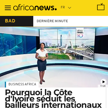
Passer
au
contenu
principal
BAD
DERNIÈRE MINUTE
BUSINESS AFRICA
11:20
Pourquoi la Côte
d'Ivoire séduit les
bailleurs internationaux