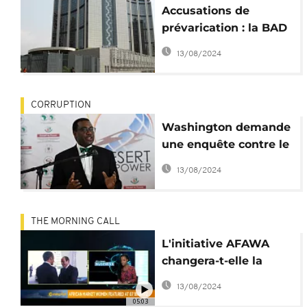
Accusations de
prévarication : la BAD
temporise malgré
13/08/2024
l'appel Washington
CORRUPTION
Washington demande
une enquête contre le
président de la BAD
13/08/2024
THE MORNING CALL
L'initiative AFAWA
changera-t-elle la
donne?
13/08/2024
05:03