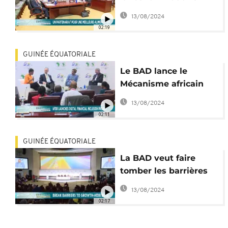
"Nourrir l'Afrique"
13/08/2024
02:19
GUINÉE ÉQUATORIALE
Le BAD lance le
Mécanisme africain
d'inclusion financière
13/08/2024
numérique
02:11
GUINÉE ÉQUATORIALE
La BAD veut faire
tomber les barrières
en Afrique
13/08/2024
02:17