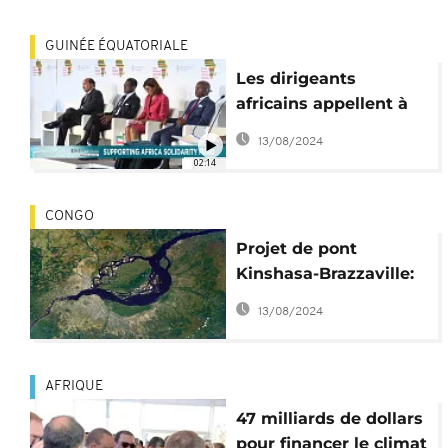
GUINÉE ÉQUATORIALE
Les dirigeants
africains appellent à
soutenir le Fonds de
13/08/2024
solidarité africaine
02:14
CONGO
Projet de pont
Kinshasa-Brazzaville:
la BAD annonce des
13/08/2024
travaux en 2020
AFRIQUE
47 milliards de dollars
pour financer le climat