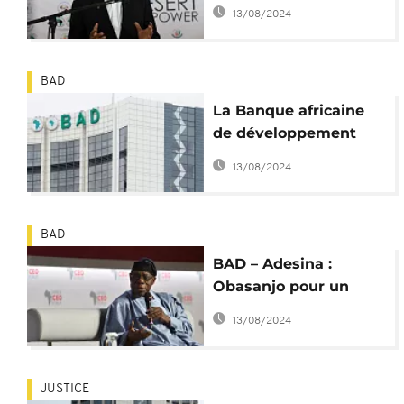
la disculpation
13/08/2024
d'Adesina
BAD
La Banque africaine
de développement
lance une enquête
13/08/2024
indépendante sur son
président
BAD
BAD – Adesina :
Obasanjo pour un
front contre le «
13/08/2024
mépris » des
Américains
JUSTICE