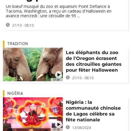
Un bœuf musqué du zoo et aquarium Point Defiance à
Tacoma, Washington, a reçu un cadeau d'Halloween en
avance mercredi : une citrouille de 95 ...
21/10 - 08:10
TRADITION
Les éléphants du zoo
de l'Oregon écrasent
des citrouilles géantes
pour fêter Halloween
21/10 - 08:10
01:00
NIGÉRIA
Nigéria : la
communauté chinoise
de Lagos célèbre sa
fête nationale
13/08/2024
01:50