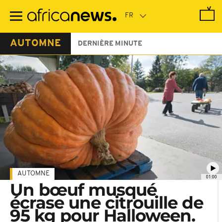
Passer
au
contenu
principal
AUTOMNE
DERNIÈRE MINUTE
AUTOMNE
01:00
Un bœuf musqué
écrase une citrouille de
95 kg pour Halloween.