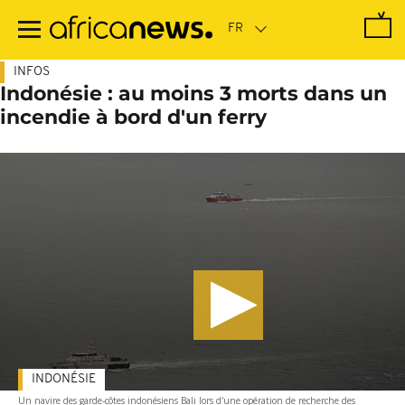
Passer
au
contenu
principal
INFOS
Indonésie : au moins 3 morts dans un
incendie à bord d'un ferry
INDONÉSIE
Un navire des garde-côtes indonésiens Bali lors d'une opération de recherche des